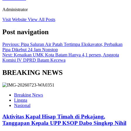
Administrator
Visit Website
View All Posts
Post navigation
Previous:
Pipa Saluran Air Patah Tertimpa Ekskavator, Perbaikan
Pipa Dikebut 24 Jam Nonstop
Next:
Kenaikan UMK Kota Batam Hanya 4,1 persen, Anggota
Komisi IV DPRD Batam Kecewa
BREAKING NEWS
Breaking News
Lingga
Nasional
Aktivitas Kapal Hisap Timah di Pekajang,
Tanggapan Kepala UPP KSOP Dabo Singkep Nihil