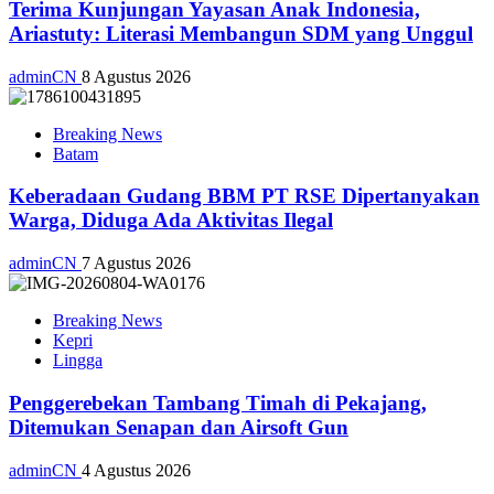
Terima Kunjungan Yayasan Anak Indonesia,
Ariastuty: Literasi Membangun SDM yang Unggul
adminCN
8 Agustus 2026
Breaking News
Batam
Keberadaan Gudang BBM PT RSE Dipertanyakan
Warga, Diduga Ada Aktivitas Ilegal
adminCN
7 Agustus 2026
Breaking News
Kepri
Lingga
Penggerebekan Tambang Timah di Pekajang,
Ditemukan Senapan dan Airsoft Gun
adminCN
4 Agustus 2026