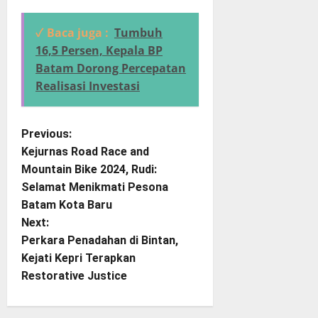
✓ Baca juga :
Tumbuh
16,5 Persen, Kepala BP
Batam Dorong Percepatan
Realisasi Investasi
P
Previous:
Kejurnas Road Race and
o
Mountain Bike 2024, Rudi:
Selamat Menikmati Pesona
s
Batam Kota Baru
t
Next:
Perkara Penadahan di Bintan,
n
Kejati Kepri Terapkan
Restorative Justice
a
v