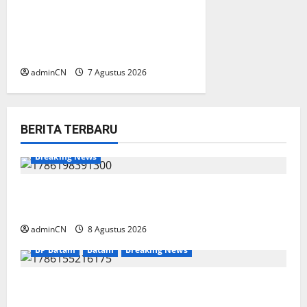
Keberadaan Gudang BBM PT
RSE Dipertanyakan Warga,
Diduga Ada Aktivitas Ilegal
adminCN
7 Agustus 2026
BERITA TERBARU
Breaking News
Bukan Sekadar NPSN, Dugaan Kekerasan Anak
di Playgroup Djuwita Diminta Diusut Tuntas
adminCN
8 Agustus 2026
BP Batam
Batam
Breaking News
Terima Kunjungan Yayasan Anak Indonesia,
Ariastuty: Literasi Membangun SDM yang