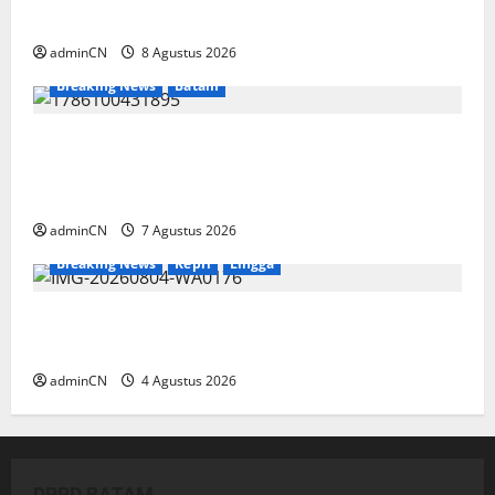
Unggul
adminCN
8 Agustus 2026
Breaking News
Batam
Keberadaan Gudang BBM PT RSE
Dipertanyakan Warga, Diduga Ada Aktivitas
Ilegal
adminCN
7 Agustus 2026
Breaking News
Kepri
Lingga
Penggerebekan Tambang Timah di Pekajang,
Ditemukan Senapan dan Airsoft Gun
adminCN
4 Agustus 2026
DPRD BATAM