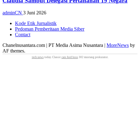
Claudia Sambut Delegasi Pertahanan 19 Negara
adminCN
3 Juni 2026
Kode Etik Jurnalistik
Pedoman Pemberitaan Media Siber
Contact
Chanelnusantara.com | PT Media Asima Nusantara
|
MoreNews
by
AF themes.
tech news
today. Classic
cars ford boss
302 mustang prokurator.