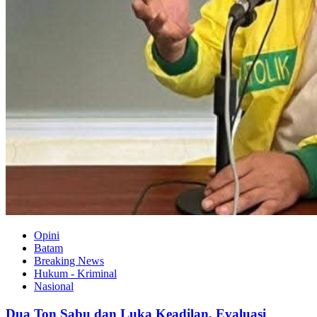
Opini
Batam
Breaking News
Hukum - Kriminal
Nasional
Dua Ton Sabu dan Luka Keadilan, Evaluasi