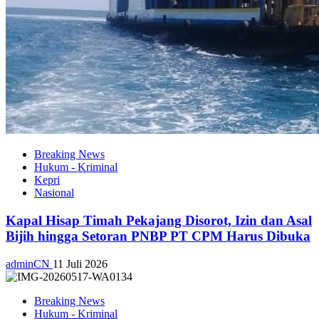
Breaking News
Hukum - Kriminal
Kepri
Nasional
Kapal Hisap Timah Pekajang Disorot, Izin dan Asal
Bijih hingga Setoran PNBP PT CPM Harus Dibuka
adminCN
11 Juli 2026
Breaking News
Hukum - Kriminal