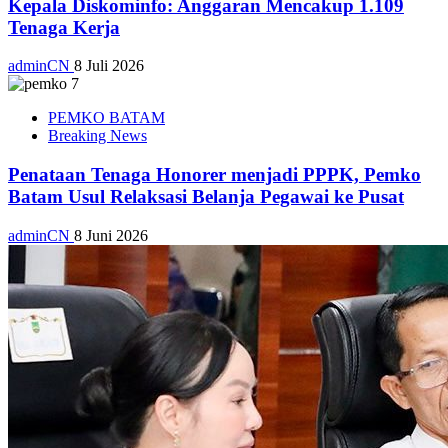
Kepala Diskominfo: Anggaran Mencakup 1.109
Tenaga Kerja
adminCN
8 Juli 2026
PEMKO BATAM
Breaking News
Penataan Tenaga Honorer menjadi PPPK, Pemko
Batam Usul Relaksasi Belanja Pegawai ke Pusat
adminCN
8 Juni 2026