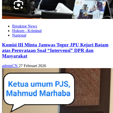
Breaking News
Hukum - Kriminal
Nasional
Komisi III Minta Jamwas Tegur JPU Kejari Batam
atas Pernyataan Soal “Intervensi” DPR dan
Masyarakat
adminCN
27 Februari 2026