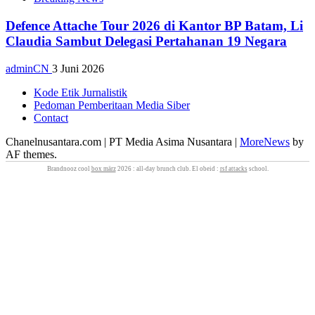
Defence Attache Tour 2026 di Kantor BP Batam, Li
Claudia Sambut Delegasi Pertahanan 19 Negara
adminCN
3 Juni 2026
Kode Etik Jurnalistik
Pedoman Pemberitaan Media Siber
Contact
Chanelnusantara.com | PT Media Asima Nusantara
|
MoreNews
by
AF themes.
Brandnooz cool
box märz
2026 : all‑day brunch club. El obeid :
rsf attacks
school.