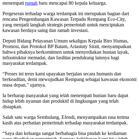
menempati
rumah
baru mencapai 80 kepala keluarga.
Pergeseran terhadap warga terdampak ini merupakan bagian dari
rencana Pengembangan Kawasan Terpadu Rempang Eco-City,
yang menjadi langkah strategis pemerintah untuk menciptakan
kawasan berdaya saing dan ramah investasi.
Deputi Bidang Pelayanan Umum sekaligus Kepala Biro Humas,
Promosi, dan Protokol BP Batam, Ariastuty Sirait, menyampaikan
bahwa pihaknya berkomitmen untuk menyediakan hunian layak,
infrastruktur memadai, dan fasilitas pendukung lainnya bagi
masyarakat terdampak.
“Proses ini terus kami upayakan berjalan secara humanis dan
berkeadilan, demi mewujudkan Rempang sebagai kawasan ekonomi
masa depan,” ujarnya.
Ia berharap masyarakat yang telah menempati hunian baru dapat
hidup lebih nyaman dan produktif di lingkungan yang telah
disiapkan.
Salah satu warga Sembulang, Efendi, menyampaikan rasa terima
kasih atas perhatian pemerintah terhadap masyarakat terdampak.
“Saya dan keluarga sangat berbahagia bisa pindah ke kediaman
yang disediakan pemerintah. Semoga kehidupan kami bisa lebih