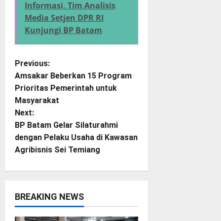
Informasi, Tim Analisis
Media Setjen DPR RI
Kunjungi BP Batam
P
Previous:
Amsakar Beberkan 15 Program
o
Prioritas Pemerintah untuk
Masyarakat
s
Next:
t
BP Batam Gelar Silaturahmi
dengan Pelaku Usaha di Kawasan
n
Agribisnis Sei Temiang
a
v
BREAKING NEWS
i