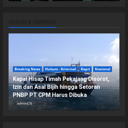
HUKUM & KRIMINAL
DPRD Kota Batam
Batam
Breaking News
Fraksi-fraksi di DPRD Kota Batam
Laporkan Hasil Reses dalam Rapat
Paripurna
Breaking News
Hukum - Kriminal
Kepri
Nasional
adminCN
29 April 2026
Kapal Hisap Timah Pekajang Disorot,
Izin dan Asal Bijih hingga Setoran
PNBP PT CPM Harus Dibuka
adminCN
11 Juli 2026
DPRD Kota Batam
Batam
Breaking News