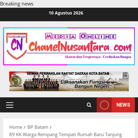
Breaking news
Skip
10 Agustus 2026
to
content
NEWS
Primary
Menu
Home
BP Batam
89 KK Warga Rempang Tempati Rumah Baru Tanjung