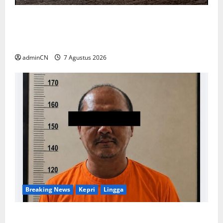
Keberadaan Gudang BBM PT RSE
Dipertanyakan Warga, Diduga Ada Aktivitas
Ilegal
adminCN
7 Agustus 2026
Breaking News
Kepri
Lingga
Penggerebekan Tambang Timah di Pekajang,