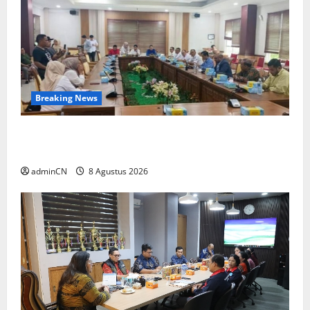
Breaking News
Bukan Sekadar NPSN, Dugaan Kekerasan Anak
di Playgroup Djuwita Diminta Diusut Tuntas
adminCN
8 Agustus 2026