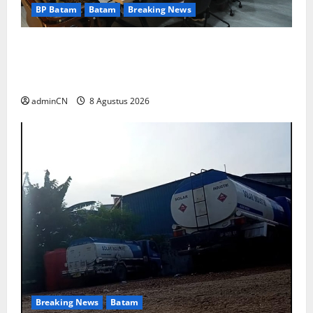
BP Batam
Batam
Breaking News
Terima Kunjungan Yayasan Anak Indonesia,
Ariastuty: Literasi Membangun SDM yang
Unggul
adminCN
8 Agustus 2026
Breaking News
Batam