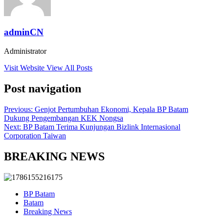
adminCN
Administrator
Visit Website
View All Posts
Post navigation
Previous:
Genjot Pertumbuhan Ekonomi, Kepala BP Batam
Dukung Pengembangan KEK Nongsa
Next:
BP Batam Terima Kunjungan Bizlink Internasional
Corporation Taiwan
BREAKING NEWS
BP Batam
Batam
Breaking News