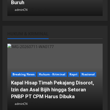
Buruh
adminCN
2 Mei 2026
HUKUM & KRIMINAL
DPRD Kota Batam
Batam
Breaking News
Fraksi-fraksi di DPRD Kota Batam
Laporkan Hasil Reses dalam Rapat
Paripurna
Breaking News
Hukum - Kriminal
Kepri
Nasional
adminCN
29 April 2026
Kapal Hisap Timah Pekajang Disorot,
Izin dan Asal Bijih hingga Setoran
PNBP PT CPM Harus Dibuka
adminCN
11 Juli 2026