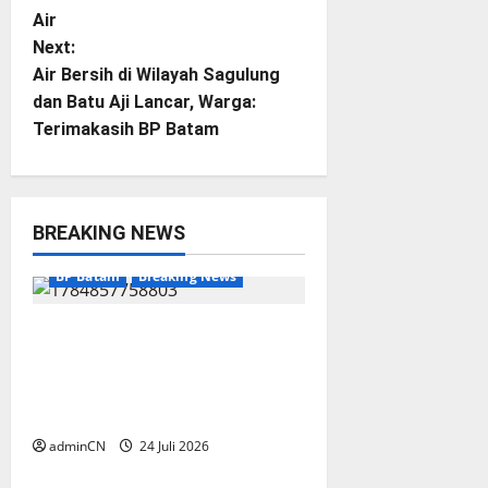
Air
s
Next:
t
Air Bersih di Wilayah Sagulung
dan Batu Aji Lancar, Warga:
n
Terimakasih BP Batam
a
v
BREAKING NEWS
i
BP Batam
Breaking News
g
BP Batam melalui Batam
a
Premier FC Berkomitmen
Membangun Ekosistem Sepak
t
Bola yang Profesional
i
adminCN
24 Juli 2026
BP Batam
Breaking News