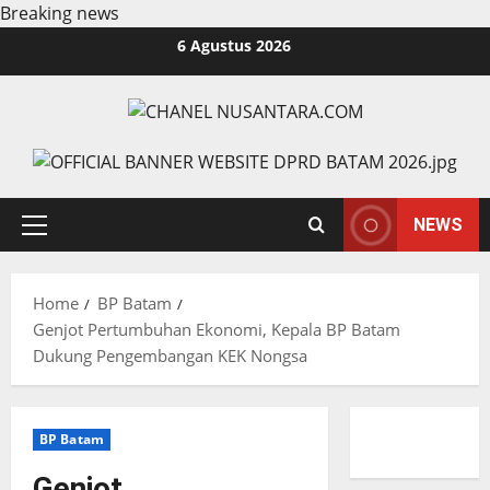
Breaking news
Skip
6 Agustus 2026
to
content
NEWS
Primary
Menu
Home
BP Batam
Genjot Pertumbuhan Ekonomi, Kepala BP Batam
Dukung Pengembangan KEK Nongsa
BP Batam
Genjot