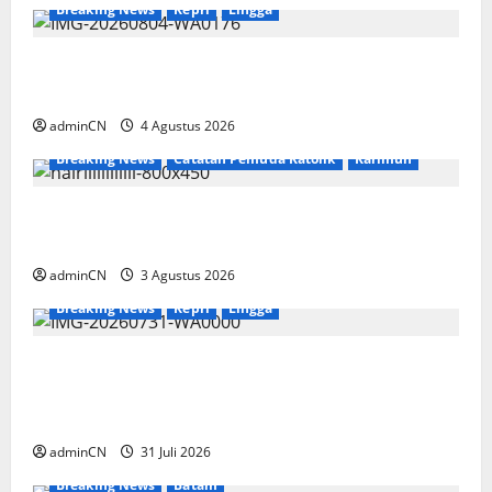
Breaking News
Kepri
Lingga
Penggerebekan Tambang Timah di Pekajang,
Ditemukan Senapan dan Airsoft Gun
adminCN
4 Agustus 2026
Breaking News
Catatan Pemuda Katolik
Karimun
Membangun Relasi, Dibalik Secangkir Kopi
Muncul Ide dan Gagasan yang Cemerlang
adminCN
3 Agustus 2026
Breaking News
Kepri
Lingga
TNI AL Tangkap Penambang Timah Ilegal di
Pekajang, Pertanyaan Besar: Siapa Aktor
Besar di Baliknya?
adminCN
31 Juli 2026
Breaking News
Batam