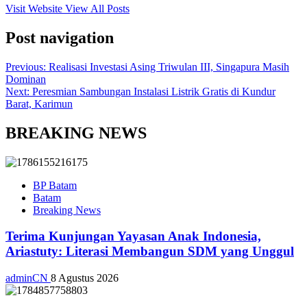
Visit Website
View All Posts
Post navigation
Previous:
Realisasi Investasi Asing Triwulan III, Singapura Masih
Dominan
Next:
Peresmian Sambungan Instalasi Listrik Gratis di Kundur
Barat, Karimun
BREAKING NEWS
BP Batam
Batam
Breaking News
Terima Kunjungan Yayasan Anak Indonesia,
Ariastuty: Literasi Membangun SDM yang Unggul
adminCN
8 Agustus 2026