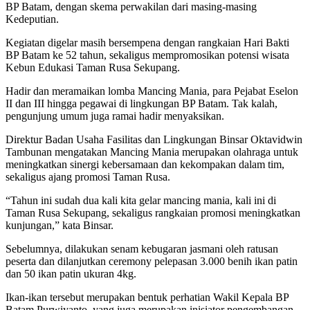
BP Batam, dengan skema perwakilan dari masing-masing
Kedeputian.
Kegiatan digelar masih bersempena dengan rangkaian Hari Bakti
BP Batam ke 52 tahun, sekaligus mempromosikan potensi wisata
Kebun Edukasi Taman Rusa Sekupang.
Hadir dan meramaikan lomba Mancing Mania, para Pejabat Eselon
II dan III hingga pegawai di lingkungan BP Batam. Tak kalah,
pengunjung umum juga ramai hadir menyaksikan.
Direktur Badan Usaha Fasilitas dan Lingkungan Binsar Oktavidwin
Tambunan mengatakan Mancing Mania merupakan olahraga untuk
meningkatkan sinergi kebersamaan dan kekompakan dalam tim,
sekaligus ajang promosi Taman Rusa.
“Tahun ini sudah dua kali kita gelar mancing mania, kali ini di
Taman Rusa Sekupang, sekaligus rangkaian promosi meningkatkan
kunjungan,” kata Binsar.
Sebelumnya, dilakukan senam kebugaran jasmani oleh ratusan
peserta dan dilanjutkan ceremony pelepasan 3.000 benih ikan patin
dan 50 ikan patin ukuran 4kg.
Ikan-ikan tersebut merupakan bentuk perhatian Wakil Kepala BP
Batam Purwiyanto, yang juga merupakan inisiator pengembangan