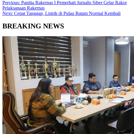
Previous:
Panitia Rakernas I Pemerhati Jurnalis Siber Gelar Rakor
Pelaksanaan Rakernas
Next:
Cepat Tanggap, Listrik di Pulau Batam Normal Kembali
BREAKING NEWS