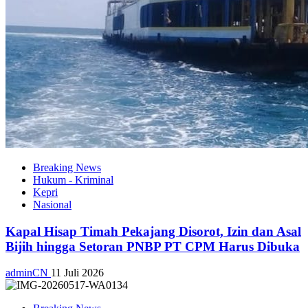
Breaking News
Hukum - Kriminal
Kepri
Nasional
Kapal Hisap Timah Pekajang Disorot, Izin dan Asal
Bijih hingga Setoran PNBP PT CPM Harus Dibuka
adminCN
11 Juli 2026