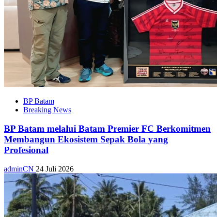
BP Batam
Breaking News
BP Batam melalui Batam Premier FC Berkomitmen
Membangun Ekosistem Sepak Bola yang
Profesional
adminCN
24 Juli 2026