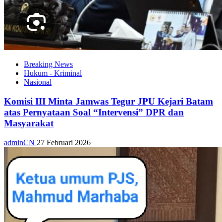
Breaking News
Hukum - Kriminal
Nasional
Komisi III Minta Jamwas Tegur JPU Kejari Batam
atas Pernyataan Soal “Intervensi” DPR dan
Masyarakat
adminCN
27 Februari 2026