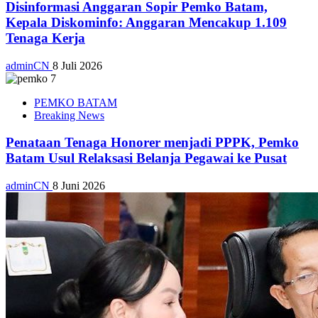
Disinformasi Anggaran Sopir Pemko Batam,
Kepala Diskominfo: Anggaran Mencakup 1.109
Tenaga Kerja
adminCN
8 Juli 2026
PEMKO BATAM
Breaking News
Penataan Tenaga Honorer menjadi PPPK, Pemko
Batam Usul Relaksasi Belanja Pegawai ke Pusat
adminCN
8 Juni 2026