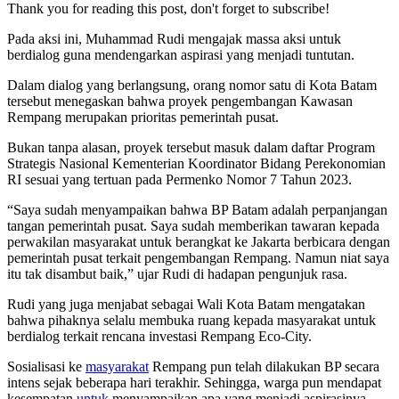
Thank you for reading this post, don't forget to subscribe!
Pada aksi ini, Muhammad Rudi mengajak massa aksi untuk
berdialog guna mendengarkan aspirasi yang menjadi tuntutan.
Dalam dialog yang berlangsung, orang nomor satu di Kota Batam
tersebut menegaskan bahwa proyek pengembangan Kawasan
Rempang merupakan prioritas pemerintah pusat.
Bukan tanpa alasan, proyek tersebut masuk dalam daftar Program
Strategis Nasional Kementerian Koordinator Bidang Perekonomian
RI sesuai yang tertuan pada Permenko Nomor 7 Tahun 2023.
“Saya sudah menyampaikan bahwa BP Batam adalah perpanjangan
tangan pemerintah pusat. Saya sudah memberikan tawaran kepada
perwakilan masyarakat untuk berangkat ke Jakarta berbicara dengan
pemerintah pusat terkait pengembangan Rempang. Namun niat saya
itu tak disambut baik,” ujar Rudi di hadapan pengunjuk rasa.
Rudi yang juga menjabat sebagai Wali Kota Batam mengatakan
bahwa pihaknya selalu membuka ruang kepada masyarakat untuk
berdialog terkait rencana investasi Rempang Eco-City.
Sosialisasi ke
masyarakat
Rempang pun telah dilakukan BP secara
intens sejak beberapa hari terakhir. Sehingga, warga pun mendapat
kesempatan
untuk
menyampaikan apa yang menjadi aspirasinya.