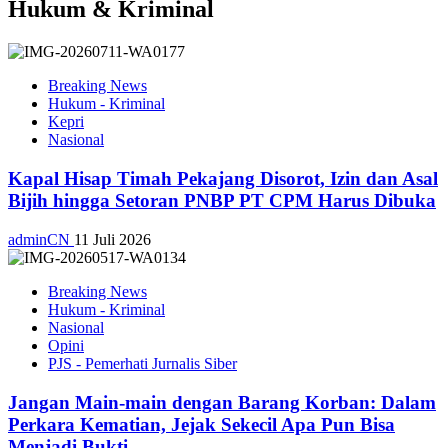
Hukum & Kriminal
Breaking News
Hukum - Kriminal
Kepri
Nasional
Kapal Hisap Timah Pekajang Disorot, Izin dan Asal
Bijih hingga Setoran PNBP PT CPM Harus Dibuka
adminCN
11 Juli 2026
Breaking News
Hukum - Kriminal
Nasional
Opini
PJS - Pemerhati Jurnalis Siber
Jangan Main-main dengan Barang Korban: Dalam
Perkara Kematian, Jejak Sekecil Apa Pun Bisa
Menjadi Bukti