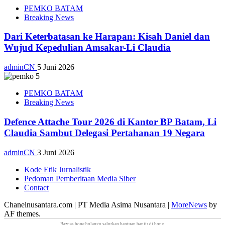
PEMKO BATAM
Breaking News
Dari Keterbatasan ke Harapan: Kisah Daniel dan
Wujud Kepedulian Amsakar-Li Claudia
adminCN
5 Juni 2026
PEMKO BATAM
Breaking News
Defence Attache Tour 2026 di Kantor BP Batam, Li
Claudia Sambut Delegasi Pertahanan 19 Negara
adminCN
3 Juni 2026
Kode Etik Jurnalistik
Pedoman Pemberitaan Media Siber
Contact
Chanelnusantara.com | PT Media Asima Nusantara
|
MoreNews
by
AF themes.
Baznas
bone bolango
salurkan bantuan banjir di bone.