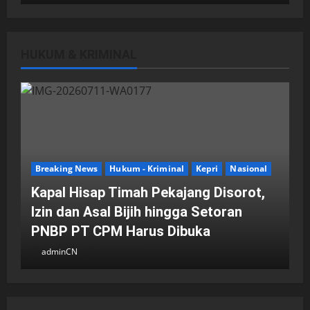
HUKUM & KRIMINAL
DPRD Kota Batam
Batam
Breaking News
Fraksi-fraksi di DPRD Kota Batam
Laporkan Hasil Reses dalam Rapat
Paripurna
Breaking News
Hukum - Kriminal
Kepri
Nasional
adminCN
29 April 2026
Kapal Hisap Timah Pekajang Disorot,
Izin dan Asal Bijih hingga Setoran
PNBP PT CPM Harus Dibuka
adminCN
11 Juli 2026
DPRD Kota Batam
Batam
Breaking News