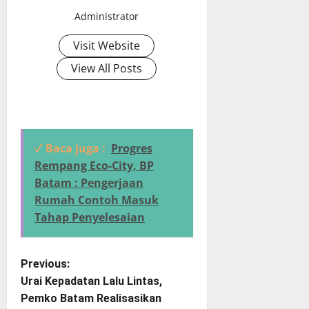
Administrator
Visit Website
View All Posts
✓ Baca juga :
Progres
Rempang Eco-City, BP
Batam : Pengerjaan
Rumah Contoh Masuk
Tahap Penyelesaian
P
Previous:
Urai Kepadatan Lalu Lintas,
o
Pemko Batam Realisasikan