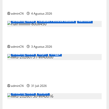
Penggerebekan Tambang Timah di Pekajang,
Ditemukan Senapan dan Airsoft Gun
adminCN
4 Agustus 2026
Breaking News
Catatan Pemuda Katolik
Karimun
Membangun Relasi, Dibalik Secangkir Kopi
Muncul Ide dan Gagasan yang Cemerlang
adminCN
3 Agustus 2026
Breaking News
Kepri
Lingga
TNI AL Tangkap Penambang Timah Ilegal di
Pekajang, Pertanyaan Besar: Siapa Aktor
Besar di Baliknya?
adminCN
31 Juli 2026
Breaking News
Batam
Dapur SPPG Berdiri di Kawasan Lokalisasi