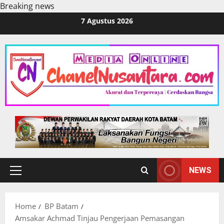
Breaking news
Skip
7 Agustus 2026
to
content
NEWS
Primary
Menu
Home
BP Batam
Amsakar Achmad Tinjau Pengerjaan Pemasangan