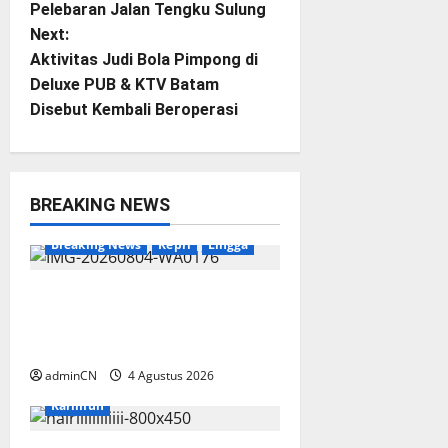
Pelebaran Jalan Tengku Sulung
s
Next:
t
Aktivitas Judi Bola Pimpong di
Deluxe PUB & KTV Batam
n
Disebut Kembali Beroperasi
a
v
BREAKING NEWS
i
Breaking News
Kepri
Lingga
g
Penggerebekan Tambang
a
Timah di Pekajang, Ditemukan
Senapan dan Airsoft Gun
t
Breaking News
adminCN
4 Agustus 2026
Catatan Pemuda Katolik
i
Karimun
o