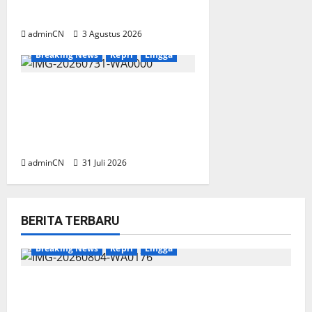
dan Gagasan yang Cemerlang
adminCN
3 Agustus 2026
Breaking News
Kepri
Lingga
TNI AL Tangkap Penambang
Timah Ilegal di Pekajang,
Pertanyaan Besar: Siapa
Aktor Besar di Baliknya?
adminCN
31 Juli 2026
BERITA TERBARU
Breaking News
Kepri
Lingga
Penggerebekan Tambang Timah di Pekajang,
Ditemukan Senapan dan Airsoft Gun