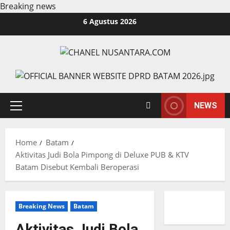
Breaking news
Skip
6 Agustus 2026
to
content
NEWS
Primary
Menu
Home
Batam
Aktivitas Judi Bola Pimpong di Deluxe PUB & KTV
Batam Disebut Kembali Beroperasi
Breaking News
Batam
Aktivitas Judi Bola