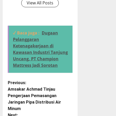
View All Posts
✓ Baca juga :
Dugaan
Pelanggaran
Ketenagakerjaan di
Kawasan Industri Tanjung
Uncang, PT Champion
Mattress Jadi Sorotan
P
Previous:
Amsakar Achmad Tinjau
o
Pengerjaan Pemasangan
Jaringan Pipa Distribusi Air
s
Minum
Next: