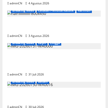
adminCN
4 Agustus 2026
Breaking News
Catatan Pemuda Katolik
Karimun
Membangun Relasi, Dibalik Secangkir Kopi
Muncul Ide dan Gagasan yang Cemerlang
adminCN
3 Agustus 2026
Breaking News
Kepri
Lingga
TNI AL Tangkap Penambang Timah Ilegal di
Pekajang, Pertanyaan Besar: Siapa Aktor
Besar di Baliknya?
adminCN
31 Juli 2026
Breaking News
Batam
Dapur SPPG Berdiri di Kawasan Lokalisasi
Sintai, Ada Apa dengan Pemilihan Lokasi?
adminCN
30 Juli 2026