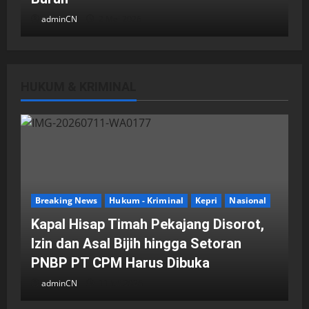
adminCN
2 Mei 2026
HUKUM & KRIMINAL
DPRD Kota Batam
Batam
Breaking News
Fraksi-fraksi di DPRD Kota Batam
Laporkan Hasil Reses dalam Rapat
Paripurna
Breaking News
Hukum - Kriminal
Kepri
Nasional
adminCN
29 April 2026
Kapal Hisap Timah Pekajang Disorot,
Izin dan Asal Bijih hingga Setoran
PNBP PT CPM Harus Dibuka
adminCN
11 Juli 2026