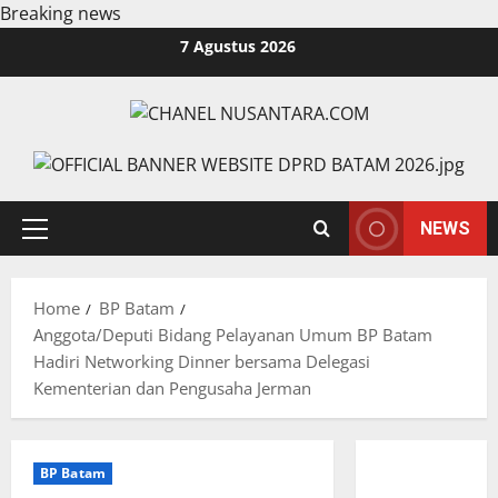
Breaking news
Skip
7 Agustus 2026
to
content
NEWS
Primary
Menu
Home
BP Batam
Anggota/Deputi Bidang Pelayanan Umum BP Batam
Hadiri Networking Dinner bersama Delegasi
Kementerian dan Pengusaha Jerman
BP Batam