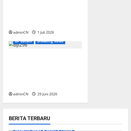
BP Batam menyambut baik
n
kunjungan pengurus Badan
Perlindungan (BP) Lansia
Indonesia Wilayah Batam
adminCN
1 Juli 2026
BP Batam
Breaking News
BP Batam Sambut Baik
Ekspansi Firmus
Technologies, Perkuat Posisi
Batam sebagai Hub
Infrastruktur AI Regional
adminCN
29 Juni 2026
BERITA TERBARU
Breaking News
Kepri
Lingga