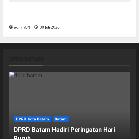
Dapur SPPG Berdiri di Kawasan Lokalisasi
Sintai, Ada Apa dengan Pemilihan Lokasi?
adminCN
30 Juli 2026
DPRD BATAM
DPRD Kota Batam
Batam
DPRD Batam Hadiri Peringatan Hari
Buruh