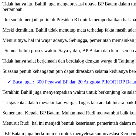
Tidak hanya itu, Bahlil juga mengapresiasi upaya BP Batam dalam m
bertambah.
“Ini sudah menjadi perintah Presiden RI untuk memperhatikan hak-h
Meski demikian, Bahlil tidak menutup mata terhadap fakta masih ad
Menurutnya, hal ini wajar adanya. Sehingga, pemerintah memainkan 
“Semua butuh proses waktu. Saya yakin, BP Batam dan kami semua a
Tidak hanya salat berjemaah dan berdialog dengan warga di Tanjun
Suasana penuh kehangatan pun dapat dirasakan selama keduanya ber
✓ Baca juga :
300 Pegawai BP dan 20 Anggota PIKORI BP Batam 
Terakhir, Bahlil juga menyempatkan waktu untuk berkunjung ke salah
“Tugas kita adalah meyakinkan warga. Tugas kita adalah bicara baik
Sementara, Kepala BP Batam, Muhammad Rudi menyambut baik kunjun
Menurut Rudi, hal ini menjadi bentuk keseriusan pemerintah dalam 
“BP Batam juga berkomitmen untuk menyelesaikan investasi Rempang Ec