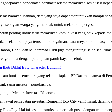
engedepankan pendekatan persuasif selama melakukan sosialisasi kepad
ak masyarakat. Bahkan, data yang saya dapat menunjukkan hampir seba
anya sebagian warga yang menolak untuk melakukan pergeseran.
peran penting untuk terus melakukan komunikasi yang baik kepada ma
kan selalu berupaya terus untuk bagaimana cara meyakinkan masyarak
g Banon, Bahlil dan Muhammad Rudi juga mengunjungi salah satu ruma
cengkerama dengan perempuan paruh baya tersebut.
Ikuti Diklat ESQ Character Building
 satu hunian sementara yang telah disiapkan BP Batam tepatnya di Per
-baik sama mereka,” pungkasnya.
gan Menteri Investasi RI tersebut.
mengawal percepatan investasi Rempang Eco-City yang masuk dalam daf
o-City. Hal ini sesuai instruksi pemerintah pusat dengan tetap menge