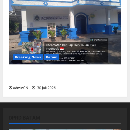
Breaking News
Batam
Dapur SPPG Berdiri di Kawasan Lokalisasi
Sintai, Ada Apa dengan Pemilihan Lokasi?
adminCN
30 Juli 2026
DPRD BATAM