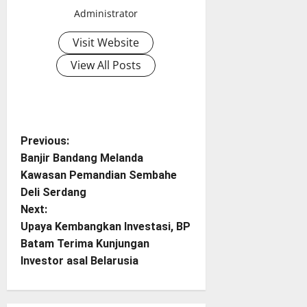
Administrator
Visit Website
View All Posts
P
Previous:
Banjir Bandang Melanda
o
Kawasan Pemandian Sembahe
Deli Serdang
s
Next:
t
Upaya Kembangkan Investasi, BP
Batam Terima Kunjungan
n
Investor asal Belarusia
a