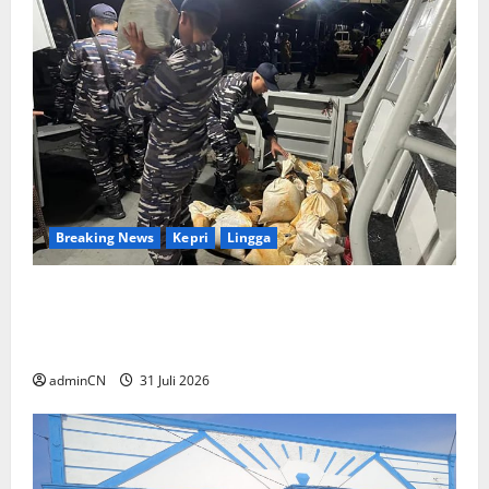
Breaking News
Kepri
Lingga
TNI AL Tangkap Penambang Timah Ilegal di
Pekajang, Pertanyaan Besar: Siapa Aktor
Besar di Baliknya?
adminCN
31 Juli 2026