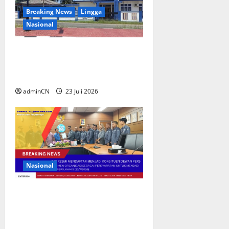
Breaking News
Lingga
Nasional
Aktivitas Kapal Hisap Timah di
Pekajang, Tanggapan Kepala
UPP KSOP Dabo Singkep Nihil
adminCN
23 Juli 2026
Nasional
Lengkapi Seluruh
Persyaratan, PJS Resmi
Ajukan Calon Konstituen