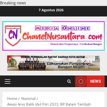
Breaking news
Skip
7 Agustus 2026
to
content
NEWS
Primary
Menu
Home
Nasional
Awasi Arus Balik Idul Fitri 2023, BP Batam Tambah