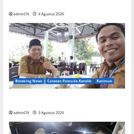
Ditemukan Senapan dan Airsoft Gun
adminCN
4 Agustus 2026
Breaking News
Catatan Pemuda Katolik
Karimun
Membangun Relasi, Dibalik Secangkir Kopi
Muncul Ide dan Gagasan yang Cemerlang
adminCN
3 Agustus 2026