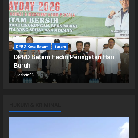
DPRD Kota Batam
Batam
DPRD Batam Hadiri Peringatan Hari
Buruh
adminCN
2 Mei 2026
HUKUM & KRIMINAL
DPRD Kota Batam
Batam
Breaking News
Fraksi-fraksi di DPRD Kota Batam