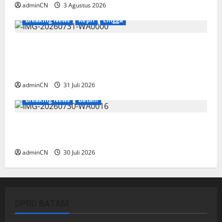
adminCN
3 Agustus 2026
Breaking News
Kepri
Lingga
TNI AL Tangkap Penambang Timah Ilegal di
Pekajang, Pertanyaan Besar: Siapa Aktor
Besar di Baliknya?
adminCN
31 Juli 2026
Breaking News
Batam
Dapur SPPG Berdiri di Kawasan Lokalisasi
Sintai, Ada Apa dengan Pemilihan Lokasi?
adminCN
30 Juli 2026
DPRD BATAM