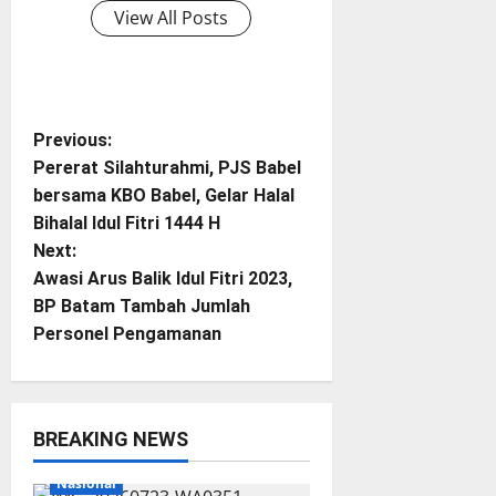
View All Posts
P
Previous:
Pererat Silahturahmi, PJS Babel
o
bersama KBO Babel, Gelar Halal
Bihalal Idul Fitri 1444 H
s
Next:
t
Awasi Arus Balik Idul Fitri 2023,
BP Batam Tambah Jumlah
n
Personel Pengamanan
a
v
BREAKING NEWS
Breaking News
Lingga
i
Nasional