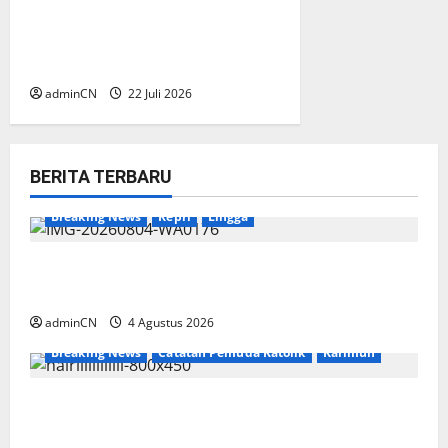
Mahmud: Satukan Langkah
Menuju Konstituen Dewan
Pers
adminCN
22 Juli 2026
BERITA TERBARU
Breaking News
Kepri
Lingga
Penggerebekan Tambang Timah di Pekajang,
Ditemukan Senapan dan Airsoft Gun
adminCN
4 Agustus 2026
Breaking News
Catatan Pemuda Katolik
Karimun
Membangun Relasi, Dibalik Secangkir Kopi
Muncul Ide dan Gagasan yang Cemerlang