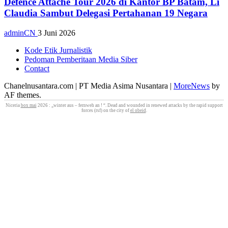
Defence Attache Tour 2026 di Kantor BP Batam, Li
Claudia Sambut Delegasi Pertahanan 19 Negara
adminCN
3 Juni 2026
Kode Etik Jurnalistik
Pedoman Pemberitaan Media Siber
Contact
Chanelnusantara.com | PT Media Asima Nusantara
|
MoreNews
by
AF themes.
Niceria
box mai
2026 : „winter aus – fernweh an ! “. Dead and wounded in renewed attacks by the rapid support
forces (rsf) on the city of
el obeid
.