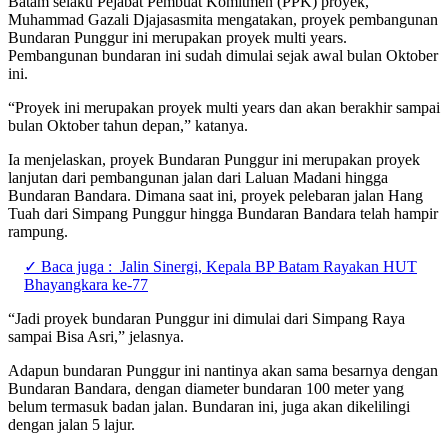
Batam selaku Pejabat Pembuat Komitmen (PPK) proyek,
Muhammad Gazali Djajasasmita mengatakan, proyek pembangunan
Bundaran Punggur ini merupakan proyek multi years.
Pembangunan bundaran ini sudah dimulai sejak awal bulan Oktober
ini.
“Proyek ini merupakan proyek multi years dan akan berakhir sampai
bulan Oktober tahun depan,” katanya.
Ia menjelaskan, proyek Bundaran Punggur ini merupakan proyek
lanjutan dari pembangunan jalan dari Laluan Madani hingga
Bundaran Bandara. Dimana saat ini, proyek pelebaran jalan Hang
Tuah dari Simpang Punggur hingga Bundaran Bandara telah hampir
rampung.
✓ Baca juga :
Jalin Sinergi, Kepala BP Batam Rayakan HUT
Bhayangkara ke-77
“Jadi proyek bundaran Punggur ini dimulai dari Simpang Raya
sampai Bisa Asri,” jelasnya.
Adapun bundaran Punggur ini nantinya akan sama besarnya dengan
Bundaran Bandara, dengan diameter bundaran 100 meter yang
belum termasuk badan jalan. Bundaran ini, juga akan dikelilingi
dengan jalan 5 lajur.