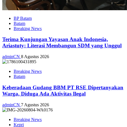
BP Batam
Batam
Breaking News
Terima Kunjungan Yayasan Anak Indonesia,
Ariastuty: Literasi Membangun SDM yang Unggul
adminCN
8 Agustus 2026
Breaking News
Batam
Keberadaan Gudang BBM PT RSE Dipertanyakan
Warga, Diduga Ada Aktivitas Ilegal
adminCN
7 Agustus 2026
Breaking News
Kepri