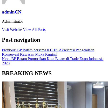
adminCN
Administrator
Visit Website
View All Posts
Post navigation
Previous:
BP Batam bersama KLHK Akselerasi Pengelolaan
Konservasi Kawasan Muka Kuning
Next:
BP Batam Promosikan Kota Batam di Trade Expo Indonesia
2023
BREAKING NEWS