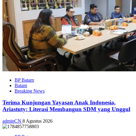
BP Batam
Batam
Breaking News
Terima Kunjungan Yayasan Anak Indonesia,
Ariastuty: Literasi Membangun SDM yang Unggul
adminCN
8 Agustus 2026