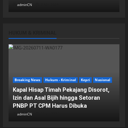
adminCN
2 Mei 2026
HUKUM & KRIMINAL
DPRD Kota Batam
Batam
Breaking News
Fraksi-fraksi di DPRD Kota Batam
Laporkan Hasil Reses dalam Rapat
Paripurna
Breaking News
Hukum - Kriminal
Kepri
Nasional
adminCN
29 April 2026
Kapal Hisap Timah Pekajang Disorot,
Izin dan Asal Bijih hingga Setoran
PNBP PT CPM Harus Dibuka
adminCN
11 Juli 2026