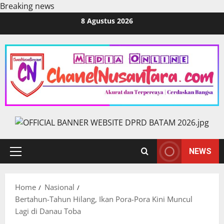
Breaking news
Skip
8 Agustus 2026
to
content
NEWS
Primary
Menu
Home
Nasional
Bertahun-Tahun Hilang, Ikan Pora-Pora Kini Muncul
Lagi di Danau Toba