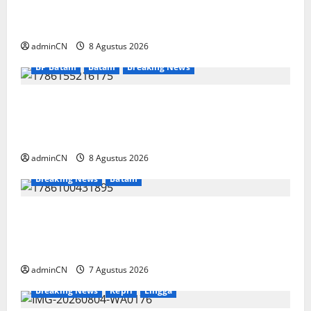
Bukan Sekadar NPSN, Dugaan Kekerasan Anak
di Playgroup Djuwita Diminta Diusut Tuntas
adminCN
8 Agustus 2026
BP Batam
Batam
Breaking News
Terima Kunjungan Yayasan Anak Indonesia,
Ariastuty: Literasi Membangun SDM yang
Unggul
adminCN
8 Agustus 2026
Breaking News
Batam
Keberadaan Gudang BBM PT RSE
Dipertanyakan Warga, Diduga Ada Aktivitas
Ilegal
adminCN
7 Agustus 2026
Breaking News
Kepri
Lingga