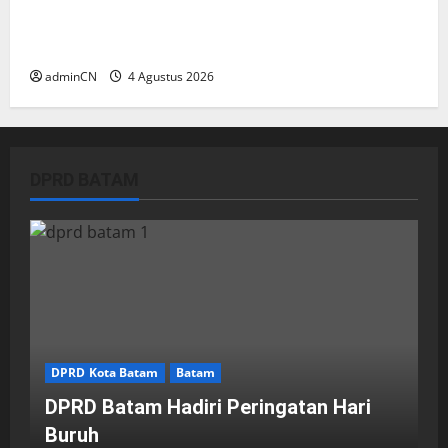
Penggerebekan Tambang Timah di Pekajang,
Ditemukan Senapan dan Airsoft Gun
adminCN
4 Agustus 2026
DPRD BATAM
DPRD Kota Batam
Batam
DPRD Batam Hadiri Peringatan Hari
Buruh