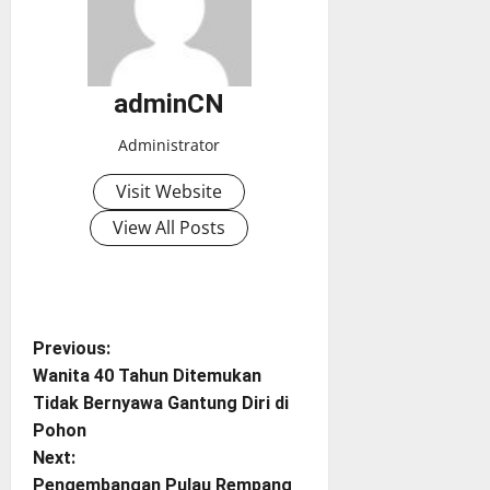
adminCN
Administrator
Visit Website
View All Posts
P
Previous:
Wanita 40 Tahun Ditemukan
o
Tidak Bernyawa Gantung Diri di
Pohon
s
Next:
Pengembangan Pulau Rempang