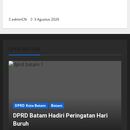
Membangun Relasi, Dibalik Secangkir Kopi
Muncul Ide dan Gagasan yang Cemerlang
adminCN
3 Agustus 2026
DPRD BATAM
DPRD Kota Batam
Batam
DPRD Batam Hadiri Peringatan Hari
Buruh