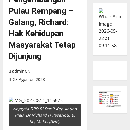
Pulau Rempang –
Galang, Richard:
Hak Kehidupan
Masyarakat Tetap
Dijunjung
adminCN
25 Agustus 2023
Anggota DPD RI Dapil Kepulauan
Riau, Dr Richard H Pasaribu, B.
Sc, M. Sc. (RHP).