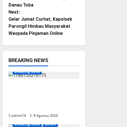
Danau Toba
s
Next:
t
Gelar Jumat Curhat, Kapolsek
Parongil Himbau Masyarakat
n
Waspada Pinjaman Online
a
v
BREAKING NEWS
BP Batam
Batam
i
Breaking News
g
Terima Kunjungan Yayasan
a
Anak Indonesia, Ariastuty:
Literasi Membangun SDM
t
yang Unggul
i
adminCN
8 Agustus 2026
Breaking News
Batam