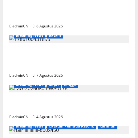
Terima Kunjungan Yayasan Anak Indonesia,
Ariastuty: Literasi Membangun SDM yang
Unggul
adminCN
8 Agustus 2026
Breaking News
Batam
Keberadaan Gudang BBM PT RSE
Dipertanyakan Warga, Diduga Ada Aktivitas
Ilegal
adminCN
7 Agustus 2026
Breaking News
Kepri
Lingga
Penggerebekan Tambang Timah di Pekajang,
Ditemukan Senapan dan Airsoft Gun
adminCN
4 Agustus 2026
Breaking News
Catatan Pemuda Katolik
Karimun