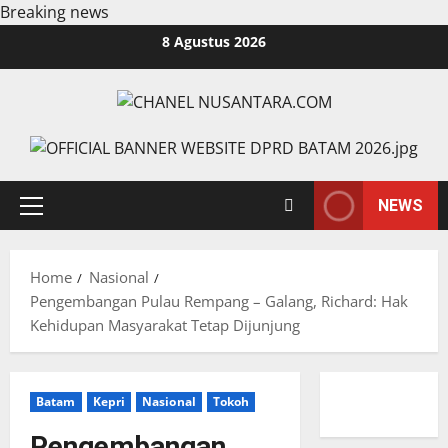
Breaking news
Skip
8 Agustus 2026
to
content
NEWS
Primary
Menu
Home
Nasional
Pengembangan Pulau Rempang – Galang, Richard: Hak
Kehidupan Masyarakat Tetap Dijunjung
Batam
Kepri
Nasional
Tokoh
Pengembangan