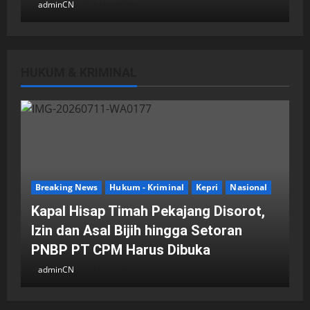
adminCN
2 Mei 2026
HUKUM & KRIMINAL
DPRD Kota Batam
Batam
Breaking News
Fraksi-fraksi di DPRD Kota Batam
Laporkan Hasil Reses dalam Rapat
Paripurna
Breaking News
Hukum - Kriminal
Kepri
Nasional
adminCN
29 April 2026
Kapal Hisap Timah Pekajang Disorot,
Izin dan Asal Bijih hingga Setoran
PNBP PT CPM Harus Dibuka
adminCN
11 Juli 2026