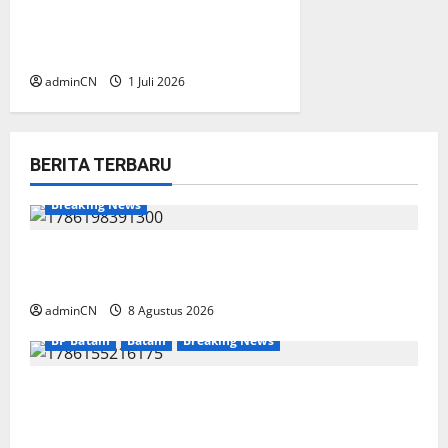
kunjungan pengurus Badan
Perlindungan (BP) Lansia
Indonesia Wilayah Batam
adminCN
1 Juli 2026
BERITA TERBARU
Breaking News
Bukan Sekadar NPSN, Dugaan Kekerasan Anak
di Playgroup Djuwita Diminta Diusut Tuntas
adminCN
8 Agustus 2026
BP Batam
Batam
Breaking News
Terima Kunjungan Yayasan Anak Indonesia,
Ariastuty: Literasi Membangun SDM yang
Unggul