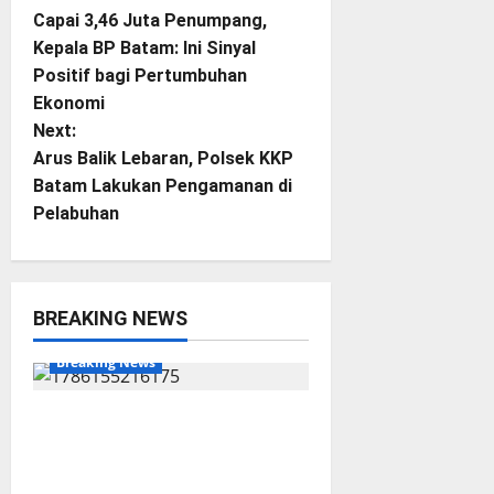
P
Capai 3,46 Juta Penumpang,
o
Kepala BP Batam: Ini Sinyal
Positif bagi Pertumbuhan
s
Ekonomi
t
Next:
Arus Balik Lebaran, Polsek KKP
n
Batam Lakukan Pengamanan di
Pelabuhan
a
v
i
BREAKING NEWS
BP Batam
Batam
g
Breaking News
a
Terima Kunjungan Yayasan
Anak Indonesia, Ariastuty:
t
Literasi Membangun SDM