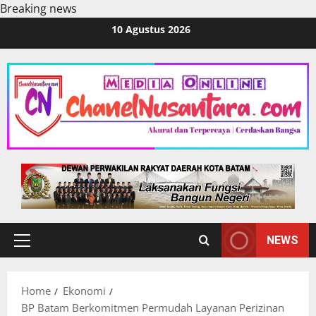
Breaking news
Skip
10 Agustus 2026
to
content
NEWS
Primary
Menu
Home
Ekonomi
BP Batam Berkomitmen Permudah Layanan Perizinan