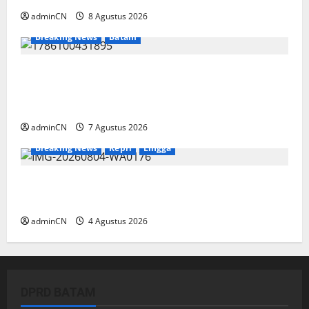
adminCN
8 Agustus 2026
Breaking News
Batam
Keberadaan Gudang BBM PT RSE
Dipertanyakan Warga, Diduga Ada Aktivitas
Ilegal
adminCN
7 Agustus 2026
Breaking News
Kepri
Lingga
Penggerebekan Tambang Timah di Pekajang,
Ditemukan Senapan dan Airsoft Gun
adminCN
4 Agustus 2026
DPRD BATAM