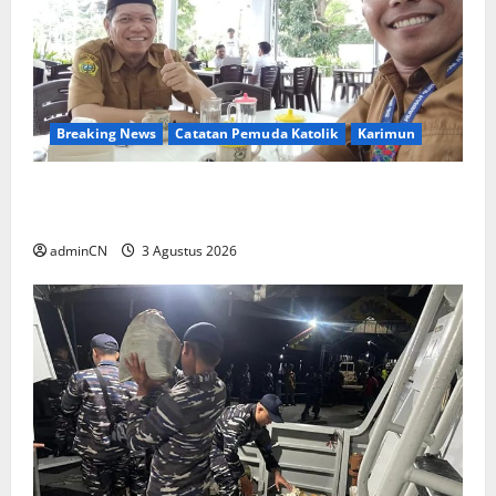
Breaking News
Catatan Pemuda Katolik
Karimun
Membangun Relasi, Dibalik Secangkir Kopi
Muncul Ide dan Gagasan yang Cemerlang
adminCN
3 Agustus 2026