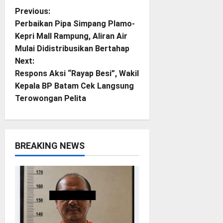
P
Previous:
Perbaikan Pipa Simpang Plamo-
o
Kepri Mall Rampung, Aliran Air
Mulai Didistribusikan Bertahap
s
Next:
t
Respons Aksi “Rayap Besi”, Wakil
Kepala BP Batam Cek Langsung
n
Terowongan Pelita
a
v
BREAKING NEWS
i
g
a