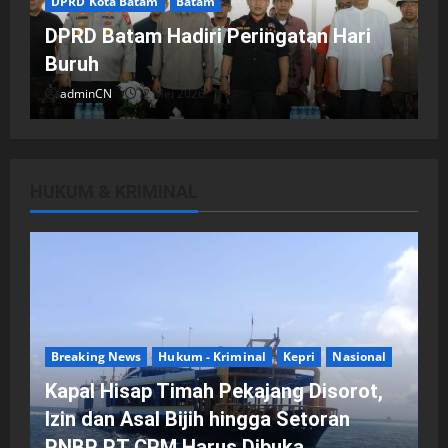
DPRD Kota Batam
Batam
DPRD Batam Hadiri Peringatan Hari
Buruh
adminCN
2 Mei 2026
HUKUM & KRIMINAL
DPRD Kota Batam
Batam
Breaking News
Fraksi-fraksi di DPRD Kota Batam
Laporkan Hasil Reses dalam Rapat
Paripurna
Breaking News
Hukum - Kriminal
Kepri
Nasional
adminCN
29 April 2026
Kapal Hisap Timah Pekajang Disorot,
Izin dan Asal Bijih hingga Setoran
PNBP PT CPM Harus Dibuka