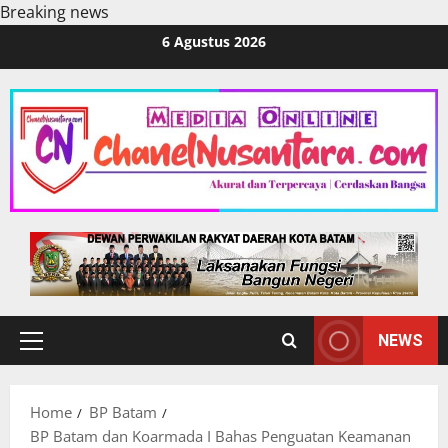
Breaking news
Skip
6 Agustus 2026
to
content
NEWS
Primary
Menu
Home
BP Batam
BP Batam dan Koarmada I Bahas Penguatan Keamanan