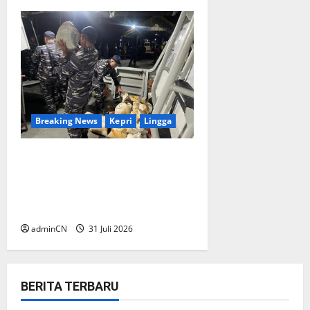
Breaking News
Kepri
Lingga
TNI AL Tangkap Penambang
Timah Ilegal di Pekajang,
Pertanyaan Besar: Siapa
Aktor Besar di Baliknya?
adminCN
31 Juli 2026
BERITA TERBARU