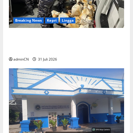
Breaking News
Kepri
Lingga
TNI AL Tangkap Penambang Timah Ilegal di
Pekajang, Pertanyaan Besar: Siapa Aktor
Besar di Baliknya?
adminCN
31 Juli 2026