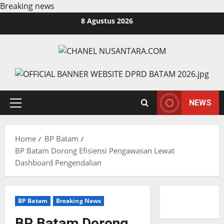
Breaking news
Skip
8 Agustus 2026
to
content
NEWS
Primary
Menu
Home
BP Batam
BP Batam Dorong Efisiensi Pengawasan Lewat
Dashboard Pengendalian
BP Batam
Breaking News
BP Batam Dorong