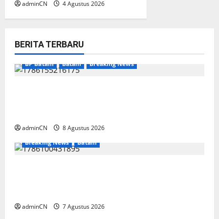
adminCN
4 Agustus 2026
BERITA TERBARU
BP Batam
Batam
Breaking News
Terima Kunjungan Yayasan Anak Indonesia,
Ariastuty: Literasi Membangun SDM yang
Unggul
adminCN
8 Agustus 2026
Breaking News
Batam
Keberadaan Gudang BBM PT RSE
Dipertanyakan Warga, Diduga Ada Aktivitas
Ilegal
adminCN
7 Agustus 2026