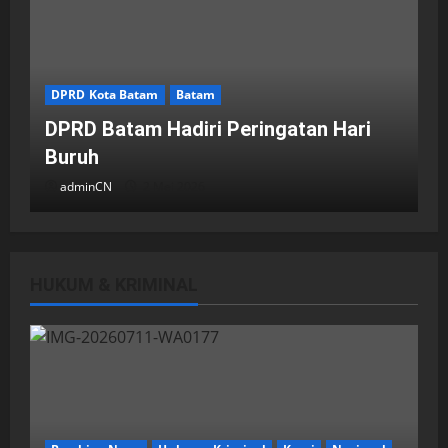
DPRD Kota Batam
Batam
DPRD Batam Hadiri Peringatan Hari
Buruh
adminCN
2 Mei 2026
HUKUM & KRIMINAL
DPRD Kota Batam
Batam
Breaking News
Fraksi-fraksi di DPRD Kota Batam
Laporkan Hasil Reses dalam Rapat
Paripurna