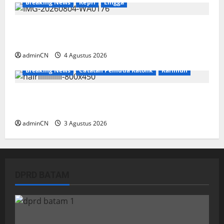
Breaking News
Kepri
Lingga
Penggerebekan Tambang Timah di Pekajang,
Ditemukan Senapan dan Airsoft Gun
adminCN
4 Agustus 2026
Breaking News
Catatan Pemuda Katolik
Karimun
Membangun Relasi, Dibalik Secangkir Kopi
Muncul Ide dan Gagasan yang Cemerlang
adminCN
3 Agustus 2026
DPRD BATAM