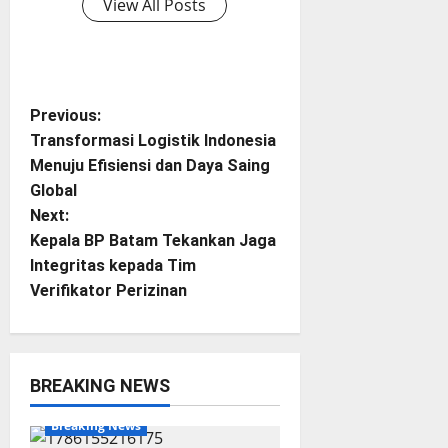
View All Posts
P
Previous:
Transformasi Logistik Indonesia
o
Menuju Efisiensi dan Daya Saing
Global
s
Next:
t
Kepala BP Batam Tekankan Jaga
Integritas kepada Tim
n
Verifikator Perizinan
a
v
BREAKING NEWS
BP Batam
Batam
i
Breaking News