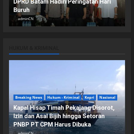
DPRD Batam Hadiri Peringatan Hari
Buruh
adminCN
2 Mei 2026
HUKUM & KRIMINAL
DPRD Kota Batam
Batam
Breaking News
Fraksi-fraksi di DPRD Kota Batam
Laporkan Hasil Reses dalam Rapat
Paripurna
Breaking News
Hukum - Kriminal
Kepri
Nasional
adminCN
29 April 2026
Kapal Hisap Timah Pekajang Disorot,
Izin dan Asal Bijih hingga Setoran
PNBP PT CPM Harus Dibuka
adminCN
11 Juli 2026