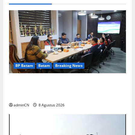
BP Batam
Batam
Breaking News
Terima Kunjungan Yayasan Anak Indonesia,
Ariastuty: Literasi Membangun SDM yang
Unggul
adminCN
8 Agustus 2026