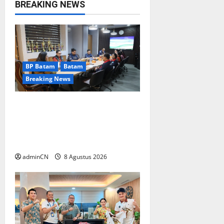
BREAKING NEWS
i
g
a
BP Batam
Batam
t
Breaking News
i
Terima Kunjungan Yayasan
Anak Indonesia, Ariastuty:
o
Literasi Membangun SDM
n
yang Unggul
adminCN
8 Agustus 2026