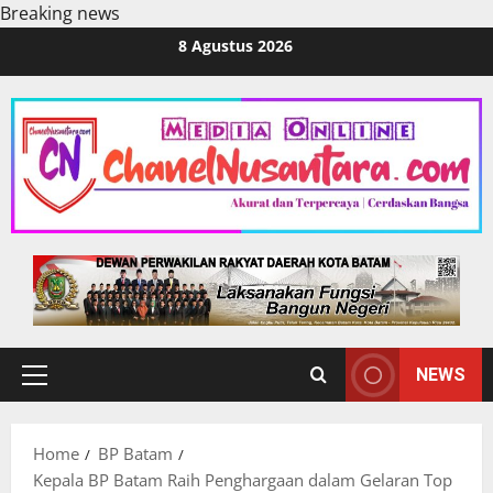
Breaking news
Skip
8 Agustus 2026
to
content
NEWS
Primary
Menu
Home
BP Batam
Kepala BP Batam Raih Penghargaan dalam Gelaran Top