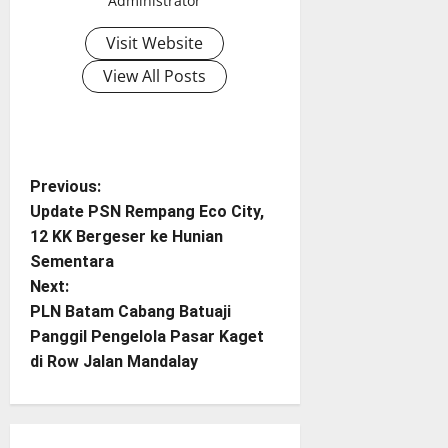
Administrator
Visit Website
View All Posts
P
Previous:
Update PSN Rempang Eco City,
o
12 KK Bergeser ke Hunian
Sementara
s
Next:
t
PLN Batam Cabang Batuaji
Panggil Pengelola Pasar Kaget
n
di Row Jalan Mandalay
a
v