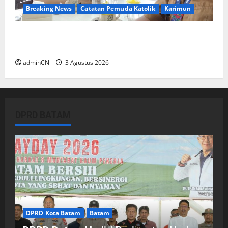
Breaking News
Catatan Pemuda Katolik
Karimun
Membangun Relasi, Dibalik Secangkir Kopi
Muncul Ide dan Gagasan yang Cemerlang
adminCN
3 Agustus 2026
DPRD BATAM
DPRD Kota Batam
Batam