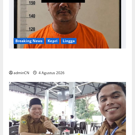
Breaking News
Kepri
Lingga
Penggerebekan Tambang Timah di Pekajang,
Ditemukan Senapan dan Airsoft Gun
adminCN
4 Agustus 2026