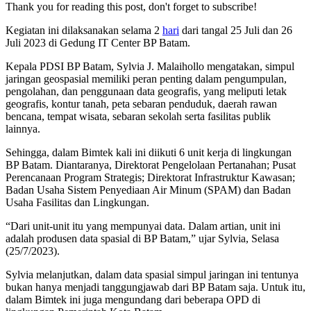
Thank you for reading this post, don't forget to subscribe!
Kegiatan ini dilaksanakan selama 2
hari
dari tangal 25 Juli dan 26
Juli 2023 di Gedung IT Center BP Batam.
Kepala PDSI BP Batam, Sylvia J. Malaihollo mengatakan, simpul
jaringan geospasial memiliki peran penting dalam pengumpulan,
pengolahan, dan penggunaan data geografis, yang meliputi letak
geografis, kontur tanah, peta sebaran penduduk, daerah rawan
bencana, tempat wisata, sebaran sekolah serta fasilitas publik
lainnya.
Sehingga, dalam Bimtek kali ini diikuti 6 unit kerja di lingkungan
BP Batam. Diantaranya, Direktorat Pengelolaan Pertanahan; Pusat
Perencanaan Program Strategis; Direktorat Infrastruktur Kawasan;
Badan Usaha Sistem Penyediaan Air Minum (SPAM) dan Badan
Usaha Fasilitas dan Lingkungan.
“Dari unit-unit itu yang mempunyai data. Dalam artian, unit ini
adalah produsen data spasial di BP Batam,” ujar Sylvia, Selasa
(25/7/2023).
Sylvia melanjutkan, dalam data spasial simpul jaringan ini tentunya
bukan hanya menjadi tanggungjawab dari BP Batam saja. Untuk itu,
dalam Bimtek ini juga mengundang dari beberapa OPD di