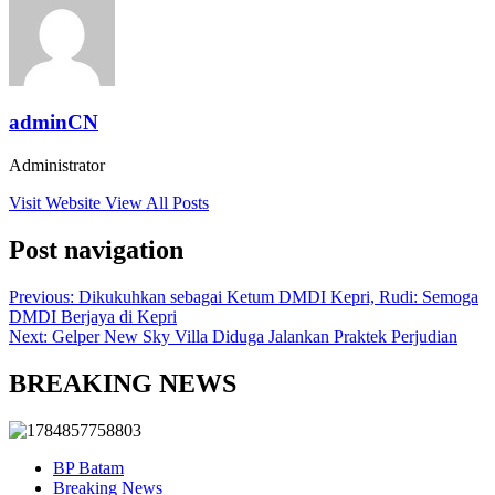
adminCN
Administrator
Visit Website
View All Posts
Post navigation
Previous:
Dikukuhkan sebagai Ketum DMDI Kepri, Rudi: Semoga
DMDI Berjaya di Kepri
Next:
Gelper New Sky Villa Diduga Jalankan Praktek Perjudian
BREAKING NEWS
BP Batam
Breaking News