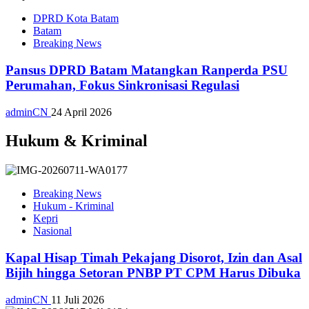
DPRD Kota Batam
Batam
Breaking News
Pansus DPRD Batam Matangkan Ranperda PSU
Perumahan, Fokus Sinkronisasi Regulasi
adminCN
24 April 2026
Hukum & Kriminal
Breaking News
Hukum - Kriminal
Kepri
Nasional
Kapal Hisap Timah Pekajang Disorot, Izin dan Asal
Bijih hingga Setoran PNBP PT CPM Harus Dibuka
adminCN
11 Juli 2026