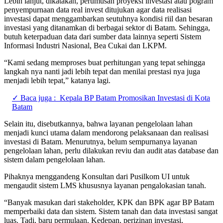
Lebih lanjut, dikatakan, perumusan proyeksi investasi atau pogram
penyempurnaan data real invest ditujukan agar data realisasi
investasi dapat menggambarkan seutuhnya kondisi riil dan besaran
investasi yang ditanamkan di berbagai sektor di Batam. Sehingga,
butuh keterpaduan data dari sumber data lainnya seperti Sistem
Informasi Industri Nasional, Bea Cukai dan LKPM.
“Kami sedang memproses buat perhitungan yang tepat sehingga
langkah nya nanti jadi lebih tepat dan menilai prestasi nya juga
menjadi lebih tepat,” katanya lagi.
✓ Baca juga :
Kepala BP Batam Promosikan Investasi di Kota
Batam
Selain itu, disebutkannya, bahwa layanan pengelolaan lahan
menjadi kunci utama dalam mendorong pelaksanaan dan realisasi
investasi di Batam. Menurutnya, belum sempurnanya layanan
pengelolaan lahan, perlu dilakukan reviu dan audit atas database dan
sistem dalam pengelolaan lahan.
Pihaknya menggandeng Konsultan dari Pusilkom UI untuk
mengaudit sistem LMS khususnya layanan pengalokasian tanah.
“Banyak masukan dari stakeholder, KPK dan BPK agar BP Batam
memperbaiki data dan sistem. Sistem tanah dan data investasi sangat
luas. Tadi, baru permulaan. Kedepan, perizinan investasi,