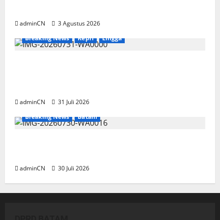
Muncul Ide dan Gagasan yang Cemerlang
adminCN
3 Agustus 2026
Breaking News
Kepri
Lingga
TNI AL Tangkap Penambang Timah Ilegal di
Pekajang, Pertanyaan Besar: Siapa Aktor
Besar di Baliknya?
adminCN
31 Juli 2026
Breaking News
Batam
Dapur SPPG Berdiri di Kawasan Lokalisasi
Sintai, Ada Apa dengan Pemilihan Lokasi?
adminCN
30 Juli 2026
DPRD BATAM