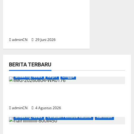
BP Batam Sambut Baik
Ekspansi Firmus
Technologies, Perkuat Posisi
Batam sebagai Hub
Infrastruktur AI Regional
adminCN
29 Juni 2026
BERITA TERBARU
Breaking News
Kepri
Lingga
Penggerebekan Tambang Timah di Pekajang,
Ditemukan Senapan dan Airsoft Gun
adminCN
4 Agustus 2026
Breaking News
Catatan Pemuda Katolik
Karimun
Membangun Relasi, Dibalik Secangkir Kopi