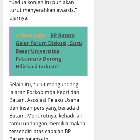
“Kedua konjen itu pun akan
turut menyerahkan awards,”
ujarnya.
✓ Baca juga :
BP Batam
Gelar Forum Diskusi, Guru
Besar Universitas
Pattimura Dorong
Hilirisasi Industri
Selain itu, turut mengundang
jajaran Forkopimda Kepri dan
Batam, Asosiasi Pelaku Usaha
dan insan pers yang berada di
Batam. Menurutnya, kehadiran
tamu undangan memiliki makna
tersendiri atas capaian BP
Batam selama ini.