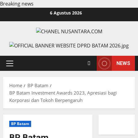
Breaking news
Skip
6 Agustus 2026
to
content
NEWS
Primary
Menu
Home
BP Batam
BP Batam Investment Awards 2023, Apresiasi bagi
Korporasi dan Tokoh Berpengaruh
BP Batam
BP Batam