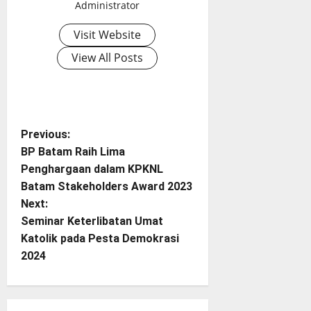
Administrator
Visit Website
View All Posts
P
Previous:
BP Batam Raih Lima
o
Penghargaan dalam KPKNL
Batam Stakeholders Award 2023
s
Next:
t
Seminar Keterlibatan Umat
Katolik pada Pesta Demokrasi
n
2024
a