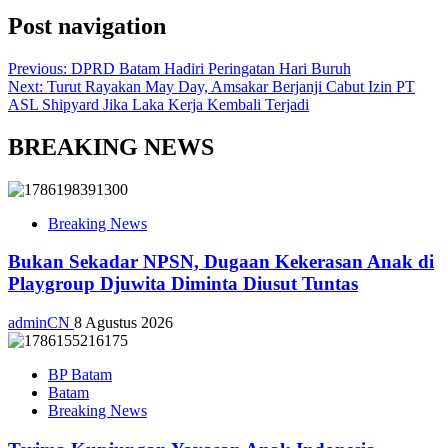
Post navigation
Previous:
DPRD Batam Hadiri Peringatan Hari Buruh
Next:
Turut Rayakan May Day, Amsakar Berjanji Cabut Izin PT
ASL Shipyard Jika Laka Kerja Kembali Terjadi
BREAKING NEWS
Breaking News
Bukan Sekadar NPSN, Dugaan Kekerasan Anak di
Playgroup Djuwita Diminta Diusut Tuntas
adminCN
8 Agustus 2026
BP Batam
Batam
Breaking News