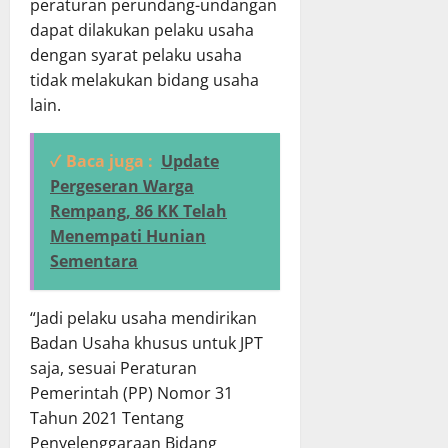
peraturan perundang-undangan
dapat dilakukan pelaku usaha
dengan syarat pelaku usaha
tidak melakukan bidang usaha
lain.
✓ Baca juga :
Update
Pergeseran Warga
Rempang, 86 KK Telah
Menempati Hunian
Sementara
“Jadi pelaku usaha mendirikan
Badan Usaha khusus untuk JPT
saja, sesuai Peraturan
Pemerintah (PP) Nomor 31
Tahun 2021 Tentang
Penyelenggaraan Bidang