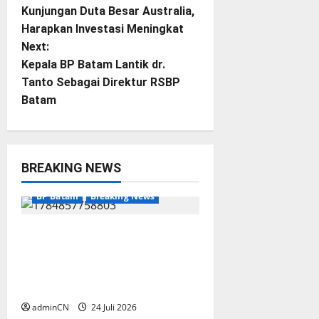
o
Kunjungan Duta Besar Australia,
Harapkan Investasi Meningkat
s
Next:
t
Kepala BP Batam Lantik dr.
Tanto Sebagai Direktur RSBP
n
Batam
a
v
BREAKING NEWS
i
BP Batam
Breaking News
g
BP Batam melalui Batam
a
Premier FC Berkomitmen
Membangun Ekosistem Sepak
t
Bola yang Profesional
i
adminCN
24 Juli 2026
PEMKO BATAM
Batam