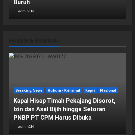
Buruh
adminCN
2 Mei 2026
HUKUM & KRIMINAL
DPRD Kota Batam
Batam
Breaking News
Fraksi-fraksi di DPRD Kota Batam
Laporkan Hasil Reses dalam Rapat
Paripurna
Breaking News
Hukum - Kriminal
Kepri
Nasional
adminCN
29 April 2026
Kapal Hisap Timah Pekajang Disorot,
Izin dan Asal Bijih hingga Setoran
PNBP PT CPM Harus Dibuka
adminCN
11 Juli 2026