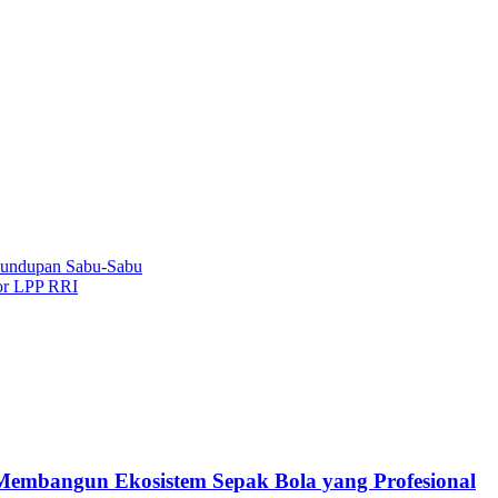
elundupan Sabu-Sabu
or LPP RRI
embangun Ekosistem Sepak Bola yang Profesional