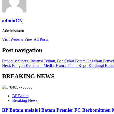
adminCN
Administrator
Visit Website
View All Posts
Post navigation
Previous:
Sinergi Instansi Terkait, Bea Cukai Batam Gagalkan Peny
Next:
Bangun Kemitraan Media, Humas Polda Kepri Kunjungi Kant
BREAKING NEWS
BP Batam
Breaking News
BP Batam melalui Batam Premier FC Berkomitmen M