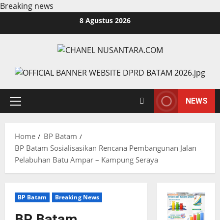
Breaking news
Skip
8 Agustus 2026
to
content
NEWS
Primary
Menu
Home
BP Batam
BP Batam Sosialisasikan Rencana Pembangunan Jalan
Pelabuhan Batu Ampar – Kampung Seraya
BP Batam
Breaking News
BP Batam