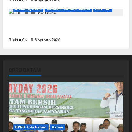
Breaking News
Catatan Pemuda Katolik
Karimun
Membangun Relasi, Dibalik Secangkir Kopi
Muncul Ide dan Gagasan yang Cemerlang
adminCN
3 Agustus 2026
DPRD BATAM
DPRD Kota Batam
Batam