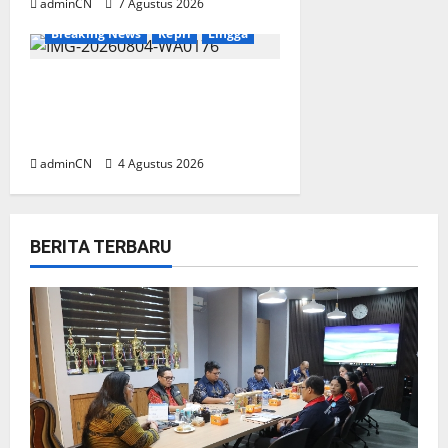
adminCN
7 Agustus 2026
Breaking News
Kepri
Lingga
Penggerebekan Tambang
Timah di Pekajang, Ditemukan
Senapan dan Airsoft Gun
adminCN
4 Agustus 2026
BERITA TERBARU