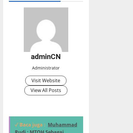
adminCN
Administrator
Visit Website
View All Posts
✓ Baca juga :
Muhammad
Rudi : MTQH Sebagai