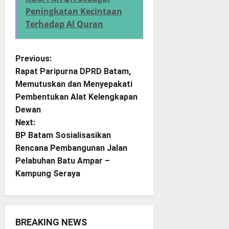
Peningkatan Kecintaan
Terhadap Al Quran
P
Previous:
Rapat Paripurna DPRD Batam,
o
Memutuskan dan Menyepakati
Pembentukan Alat Kelengkapan
s
Dewan
t
Next:
BP Batam Sosialisasikan
n
Rencana Pembangunan Jalan
Pelabuhan Batu Ampar –
a
Kampung Seraya
v
i
BREAKING NEWS