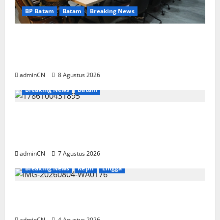
BP Batam
Batam
Breaking News
Terima Kunjungan Yayasan Anak Indonesia,
Ariastuty: Literasi Membangun SDM yang
Unggul
adminCN
8 Agustus 2026
Breaking News
Batam
Keberadaan Gudang BBM PT RSE
Dipertanyakan Warga, Diduga Ada Aktivitas
Ilegal
adminCN
7 Agustus 2026
Breaking News
Kepri
Lingga
Penggerebekan Tambang Timah di Pekajang,
Ditemukan Senapan dan Airsoft Gun
adminCN
4 Agustus 2026