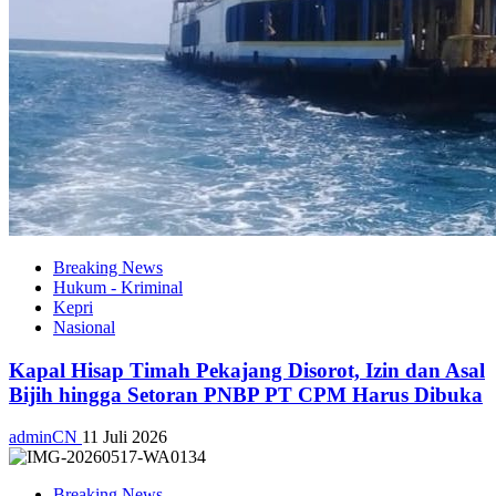
Breaking News
Hukum - Kriminal
Kepri
Nasional
Kapal Hisap Timah Pekajang Disorot, Izin dan Asal
Bijih hingga Setoran PNBP PT CPM Harus Dibuka
adminCN
11 Juli 2026
Breaking News