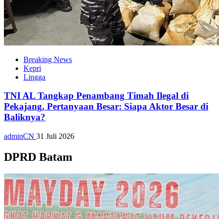
Breaking News
Kepri
Lingga
TNI AL Tangkap Penambang Timah Ilegal di
Pekajang, Pertanyaan Besar: Siapa Aktor Besar di
Baliknya?
adminCN
31 Juli 2026
DPRD Batam