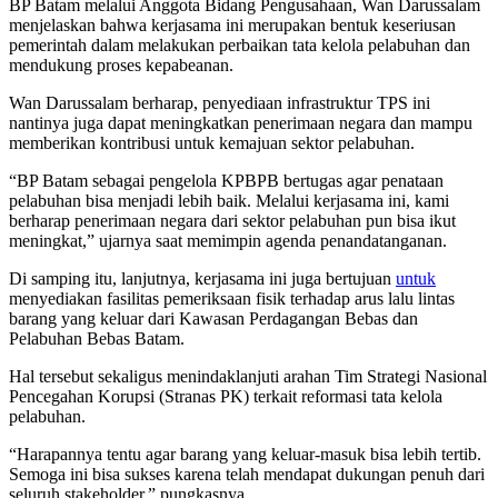
BP Batam melalui Anggota Bidang Pengusahaan, Wan Darussalam
menjelaskan bahwa kerjasama ini merupakan bentuk keseriusan
pemerintah dalam melakukan perbaikan tata kelola pelabuhan dan
mendukung proses kepabeanan.
Wan Darussalam berharap, penyediaan infrastruktur TPS ini
nantinya juga dapat meningkatkan penerimaan negara dan mampu
memberikan kontribusi untuk kemajuan sektor pelabuhan.
“BP Batam sebagai pengelola KPBPB bertugas agar penataan
pelabuhan bisa menjadi lebih baik. Melalui kerjasama ini, kami
berharap penerimaan negara dari sektor pelabuhan pun bisa ikut
meningkat,” ujarnya saat memimpin agenda penandatanganan.
Di samping itu, lanjutnya, kerjasama ini juga bertujuan
untuk
menyediakan fasilitas pemeriksaan fisik terhadap arus lalu lintas
barang yang keluar dari Kawasan Perdagangan Bebas dan
Pelabuhan Bebas Batam.
Hal tersebut sekaligus menindaklanjuti arahan Tim Strategi Nasional
Pencegahan Korupsi (Stranas PK) terkait reformasi tata kelola
pelabuhan.
“Harapannya tentu agar barang yang keluar-masuk bisa lebih tertib.
Semoga ini bisa sukses karena telah mendapat dukungan penuh dari
seluruh stakeholder,” pungkasnya.