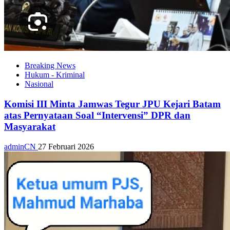
Breaking News
Hukum - Kriminal
Nasional
Komisi III Minta Jamwas Tegur JPU Kejari Batam
atas Pernyataan Soal “Intervensi” DPR dan
Masyarakat
adminCN
27 Februari 2026