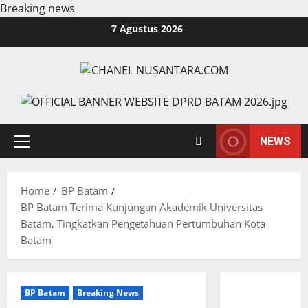
Breaking news
Skip
7 Agustus 2026
to
content
NEWS
Primary
Menu
Home
BP Batam
BP Batam Terima Kunjungan Akademik Universitas
Batam, Tingkatkan Pengetahuan Pertumbuhan Kota
Batam
BP Batam
Breaking News