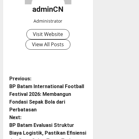
adminCN
Administrator
Visit Website
View All Posts
P
Previous:
BP Batam International Football
o
Festival 2026: Membangun
Fondasi Sepak Bola dari
s
Perbatasan
t
Next:
BP Batam Evaluasi Struktur
n
Biaya Logistik, Pastikan Efisiensi