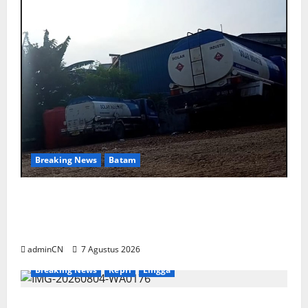
Breaking News
Batam
Keberadaan Gudang BBM PT RSE
Dipertanyakan Warga, Diduga Ada Aktivitas
Ilegal
adminCN
7 Agustus 2026
Breaking News
Kepri
Lingga
Penggerebekan Tambang Timah di Pekajang,