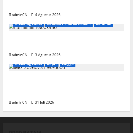
Ditemukan Senapan dan Airsoft Gun
adminCN
4 Agustus 2026
Breaking News
Catatan Pemuda Katolik
Karimun
Membangun Relasi, Dibalik Secangkir Kopi
Muncul Ide dan Gagasan yang Cemerlang
adminCN
3 Agustus 2026
Breaking News
Kepri
Lingga
TNI AL Tangkap Penambang Timah Ilegal di
Pekajang, Pertanyaan Besar: Siapa Aktor
Besar di Baliknya?
adminCN
31 Juli 2026
DPRD BATAM