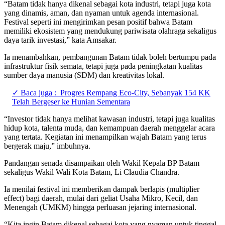
“Batam tidak hanya dikenal sebagai kota industri, tetapi juga kota
yang dinamis, aman, dan nyaman untuk agenda internasional.
Festival seperti ini mengirimkan pesan positif bahwa Batam
memiliki ekosistem yang mendukung pariwisata olahraga sekaligus
daya tarik investasi,” kata Amsakar.
Ia menambahkan, pembangunan Batam tidak boleh bertumpu pada
infrastruktur fisik semata, tetapi juga pada peningkatan kualitas
sumber daya manusia (SDM) dan kreativitas lokal.
✓ Baca juga :
Progres Rempang Eco-City, Sebanyak 154 KK
Telah Bergeser ke Hunian Sementara
“Investor tidak hanya melihat kawasan industri, tetapi juga kualitas
hidup kota, talenta muda, dan kemampuan daerah menggelar acara
yang tertata. Kegiatan ini menampilkan wajah Batam yang terus
bergerak maju,” imbuhnya.
Pandangan senada disampaikan oleh Wakil Kepala BP Batam
sekaligus Wakil Wali Kota Batam, Li Claudia Chandra.
Ia menilai festival ini memberikan dampak berlapis (multiplier
effect) bagi daerah, mulai dari geliat Usaha Mikro, Kecil, dan
Menengah (UMKM) hingga perluasan jejaring internasional.
“Kita ingin Batam dikenal sebagai kota yang nyaman untuk tinggal,