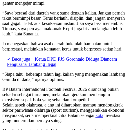
gentar mengejar mimpi.
“Saya berasal dari daerah yang sama dengan kalian. Jangan pernah
takut bermimpi besar. Terus berlatih, disiplin, dan jangan menyerah
saat gagal. Tidak ada kesuksesan instan. Jika saya bisa menembus
Timnas, saya percaya anak-anak Kepri juga bisa melangkah lebih
jauh,” kata Sananta.
Ia menegaskan bahwa asal daerah bukanlah hambatan untuk
berprestasi, melainkan kemauan keras untuk berproses setiap hari.
✓ Baca juga :
Ketua DPD PJS Gorontalo Diduga Diancam
Pengusaha Tambang Ilegal
“Siapa tahu, beberapa tahun lagi kalian yang mengenakan lambang
Garuda di dada,” ujarnya optimis.
BP Batam International Football Festival 2026 dirancang bukan
sekadar sebagai turnamen, melainkan gerakan membangun
ekosistem sepak bola yang sehat dan kompetitif.
Selain aspek olahraga, ajang ini diharapkan mampu mendongkrak
sektor pariwisata olahraga (sport tourism), menggerakkan ekonomi
masyarakat, serta memperkuat citra Batam sebagai
kota
investasi
yang modern dan berdaya saing.