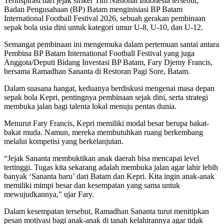
Terinspirasi dari jejak striker Tim Nasional Indonesia tersebut,
Badan Pengusahaan (BP) Batam menginisiasi BP Batam
International Football Festival 2026, sebuah gerakan pembinaan
sepak bola usia dini untuk kategori umur U-8, U-10, dan U-12.
Semangat pembinaan ini mengemuka dalam pertemuan santai antara
Pembina BP Batam International Football Festival yang juga
Anggota/Deputi Bidang Investasi BP Batam, Fary Djemy Francis,
bersama Ramadhan Sananta di Restoran Pagi Sore, Batam.
Dalam suasana hangat, keduanya berdiskusi mengenai masa depan
sepak bola Kepri, pentingnya pembinaan sejak dini, serta strategi
membuka jalan bagi talenta lokal menuju pentas dunia.
Menurut Fary Francis, Kepri memiliki modal besar berupa bakat-
bakat muda. Namun, mereka membutuhkan ruang berkembang
melalui kompetisi yang berkelanjutan.
“Jejak Sananta membuktikan anak daerah bisa mencapai level
tertinggi. Tugas kita sekarang adalah membuka jalan agar lahir lebih
banyak ‘Sananta baru’ dari Batam dan Kepri. Kita ingin anak-anak
memiliki mimpi besar dan kesempatan yang sama untuk
mewujudkannya,” ujar Fary.
Dalam kesempatan tersebut, Ramadhan Sananta turut menitipkan
pesan motivasi bagi anak-anak di tanah kelahirannya agar tidak