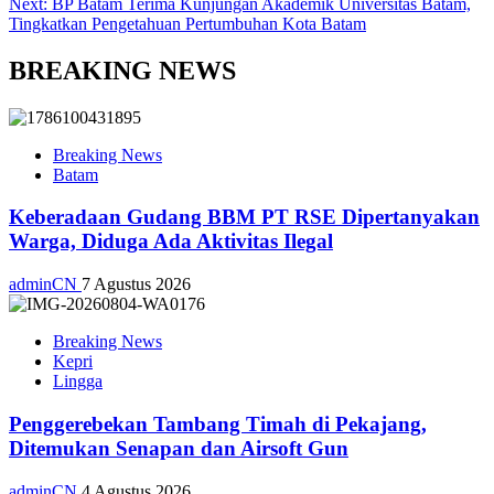
Next:
BP Batam Terima Kunjungan Akademik Universitas Batam,
Tingkatkan Pengetahuan Pertumbuhan Kota Batam
BREAKING NEWS
Breaking News
Batam
Keberadaan Gudang BBM PT RSE Dipertanyakan
Warga, Diduga Ada Aktivitas Ilegal
adminCN
7 Agustus 2026
Breaking News
Kepri
Lingga
Penggerebekan Tambang Timah di Pekajang,
Ditemukan Senapan dan Airsoft Gun
adminCN
4 Agustus 2026