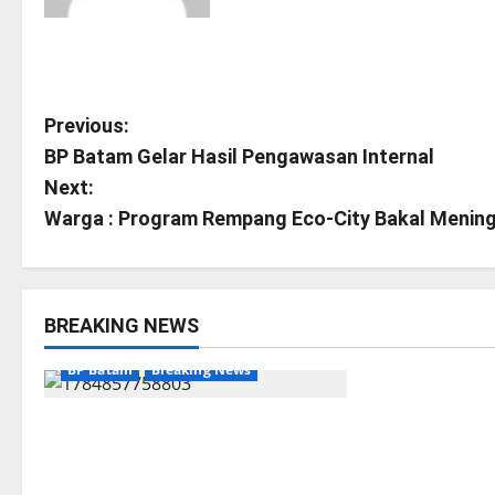
P
Previous:
BP Batam Gelar Hasil Pengawasan Internal
o
Next:
s
Warga : Program Rempang Eco-City Bakal Menin
t
n
BREAKING NEWS
BP Batam
Br
a
BP Batam
Breaking News
BP Batam me
v
BP Batam melalui Batam Premier
kunjungan pe
i
FC Berkomitmen Membangun
Perlindungan 
Ekosistem Sepak Bola yang
Indonesia Wi