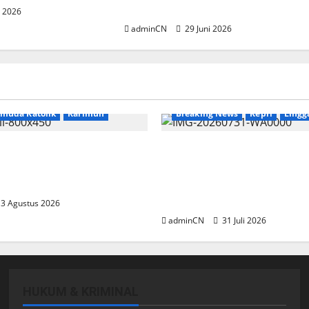
Infrastruktur AI Regional
i 2026
adminCN
29 Juni 2026
News
emuda Katolik
Karimun
Breaking News
Kepri
Lingg
 Relasi, Dibalik
TNI AL Tangkap Penamba
 Kopi Muncul Ide dan
Ilegal di Pekajang, Perta
ang Cemerlang
Besar: Siapa Aktor Besar 
Baliknya?
3 Agustus 2026
adminCN
31 Juli 2026
HUKUM & KRIMINAL