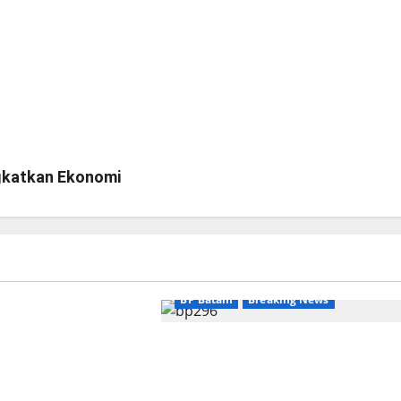
gkatkan Ekonomi
eaking News
BP Batam
Breaking News
nyambut baik
ngurus Badan
BP Batam Sambut Baik Ekspansi
(BP) Lansia
Firmus Technologies, Perkuat
layah Batam
Posisi Batam sebagai Hub