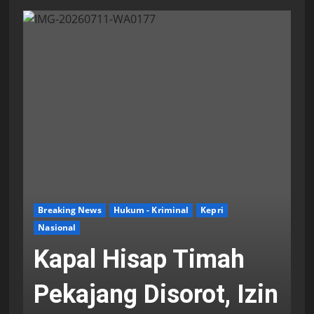
Breaking News
Hukum - Kriminal
Kepri
Nasional
Kapal Hisap Timah
Pekajang Disorot, Izin