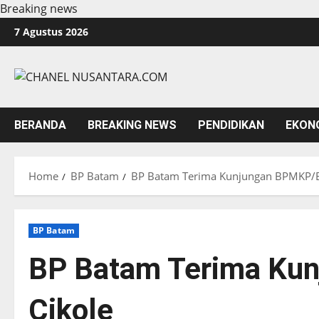
Breaking news
Skip
7 Agustus 2026
to
content
BERANDA
BREAKING NEWS
PENDIDIKAN
EKON
Home
BP Batam
BP Batam Terima Kunjungan BPMKP/B
BP Batam
BP Batam Terima Ku
Cikole