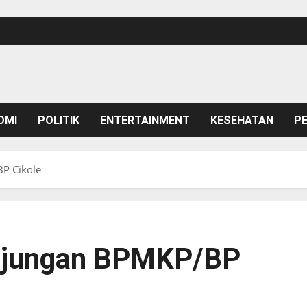
OMI
POLITIK
ENTERTAINMENT
KESEHATAN
P
P Cikole
njungan BPMKP/BP