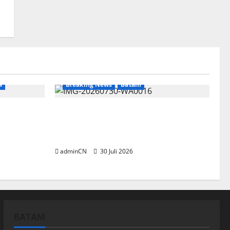
a
Breaking News
Batam
ng Timah
Dapur SPPG Berdiri di Kawasan
nyaan
Lokalisasi Sintai, Ada Apa dengan
di
Pemilihan Lokasi?
adminCN
30 Juli 2026
BATAM