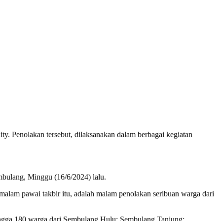
 Penolakan tersebut, dilaksanakan dalam berbagai kegiatan
bulang, Minggu (16/6/2024) lalu.
alam pawai takbir itu, adalah malam penolakan seribuan warga dari
 hingga 180 warga dari Sembulang Hulu; Sembulang Tanjung;