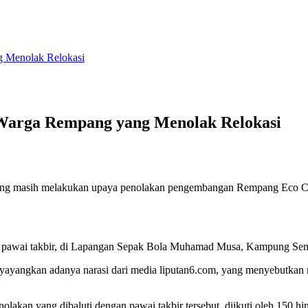
 Menolak Relokasi
Warga Rempang yang Menolak Relokasi
ng masih melakukan upaya penolakan pengembangan Rempang Eco City.
an pawai takbir, di Lapangan Sepak Bola Muhamad Musa, Kampung Sem
yayangkan adanya narasi dari media liputan6.com, yang menyebutkan m
nolakan yang dibaluti dengan pawai takbir tersebut, diikuti oleh 150