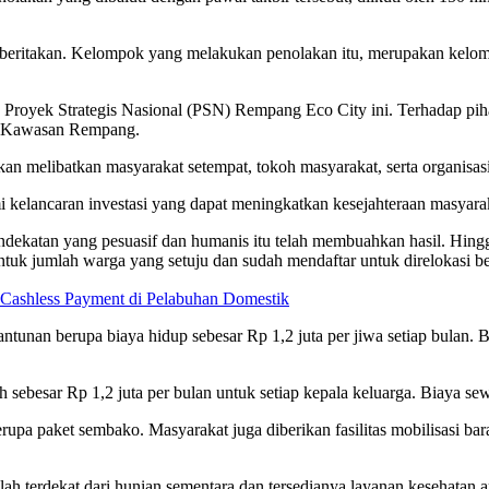
iberitakan. Kelompok yang melakukan penolakan itu, merupakan kelo
n Proyek Strategis Nasional (PSN) Rempang Eco City ini. Terhadap pi
di Kawasan Rempang.
melibatkan masyarakat setempat, tokoh masyarakat, serta organisasi
mi kelancaran investasi yang dapat meningkatkan kesejahteraan masyara
ekatan yang pesuasif dan humanis itu telah membuahkan hasil. Hingg
ntuk jumlah warga yang setuju dan sudah mendaftar untuk direlokasi 
 Cashless Payment di Pelabuhan Domestik
unan berupa biaya hidup sebesar Rp 1,2 juta per jiwa setiap bulan. Bi
 sebesar Rp 1,2 juta per bulan untuk setiap kepala keluarga. Biaya se
rupa paket sembako. Masyarakat juga diberikan fasilitas mobilisasi bar
h terdekat dari hunian sementara dan tersedianya layanan kesehatan a