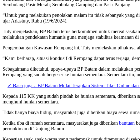
Sembulang Pasir Merah; Sembulang Camping dan Pasir Panjang.
“Untuk yang melakukan penolakan malam itu tidak sebanyak yang d
ujar Ariastuty, Rabu (19/6/2024).
Tuty menjelaskan, BP Batam terus berkomitmen untuk merealisasika
melakukan pendekatan humanis guna menjaga stabilitas keamanan 
Pengembangan Kawasan Rempang ini, Tuty menjelaskan pihaknya akan 
“Kami berharap, situasi kondusif di Rempang dapat terus terjaga, de
Sebagaimana diketahui, upaya-upaya BP Batam dalam melakukan pend
Rempang yang sudah bergeser ke hunian sementara. Sementara itu, u
✓ Baca juga :
BP Batam Mulai Terapkan Sistem Tiket Online dan
Kepada 115 KK yang sudah pindah ke hunian sementara, diberikan sant
menghuni hunian sementara.
Tidak hanya biaya hidup, masyarakat juga diberikan biaya sewa rumah
Ketika tiba di rumah sementara, masyarakat juga diberikan
bantuan
be
permukiman di Tanjung Banun.
Kepastian anak-anak warga yang terdampak untuk ditampung di sekola