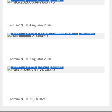
Penggerebekan Tambang Timah di Pekajang,
Ditemukan Senapan dan Airsoft Gun
adminCN
4 Agustus 2026
Breaking News
Catatan Pemuda Katolik
Karimun
Membangun Relasi, Dibalik Secangkir Kopi
Muncul Ide dan Gagasan yang Cemerlang
adminCN
3 Agustus 2026
Breaking News
Kepri
Lingga
TNI AL Tangkap Penambang Timah Ilegal di
Pekajang, Pertanyaan Besar: Siapa Aktor
Besar di Baliknya?
adminCN
31 Juli 2026