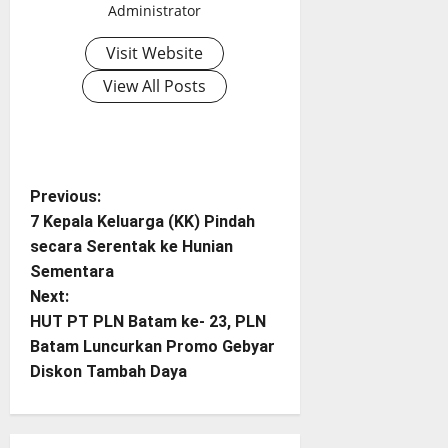
Administrator
Visit Website
View All Posts
P
Previous:
7 Kepala Keluarga (KK) Pindah
o
secara Serentak ke Hunian
Sementara
s
Next:
t
HUT PT PLN Batam ke- 23, PLN
Batam Luncurkan Promo Gebyar
n
Diskon Tambah Daya
a