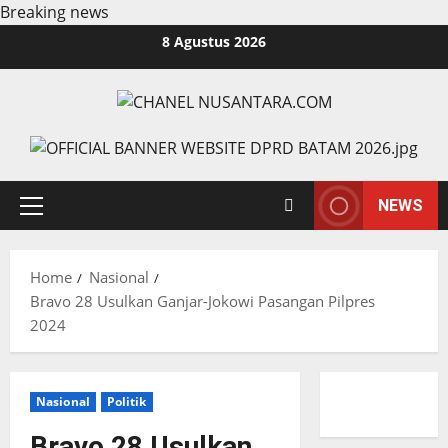
Breaking news
Skip
8 Agustus 2026
to
content
NEWS
Primary
Menu
Home
Nasional
Bravo 28 Usulkan Ganjar-Jokowi Pasangan Pilpres
2024
Nasional
Politik
Bravo 28 Usulkan