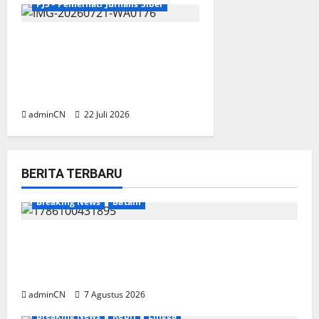
PJS - Pemerhati Jurnalis Siber
Munas III PJS Resmi Dibuka,
Mahmud: Satukan Langkah
Menuju Konstituen Dewan
Pers
adminCN
22 Juli 2026
BERITA TERBARU
Breaking News
Batam
Keberadaan Gudang BBM PT RSE
Dipertanyakan Warga, Diduga Ada Aktivitas
Ilegal
adminCN
7 Agustus 2026
Breaking News
Kepri
Lingga