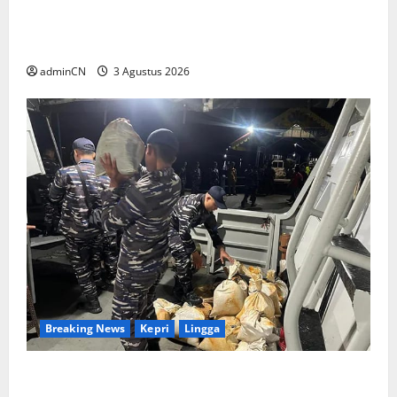
Membangun Relasi, Dibalik Secangkir Kopi
Muncul Ide dan Gagasan yang Cemerlang
adminCN
3 Agustus 2026
Breaking News
Kepri
Lingga
TNI AL Tangkap Penambang Timah Ilegal di