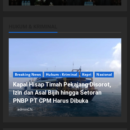
HUKUM & KRIMINAL
DPRD Kota Batam
Batam
Breaking News
Fraksi-fraksi di DPRD Kota Batam
Laporkan Hasil Reses dalam Rapat
Paripurna
Breaking News
Hukum - Kriminal
Kepri
Nasional
adminCN
29 April 2026
Kapal Hisap Timah Pekajang Disorot,
Izin dan Asal Bijih hingga Setoran
PNBP PT CPM Harus Dibuka
adminCN
11 Juli 2026
DPRD Kota Batam
Batam
Breaking News