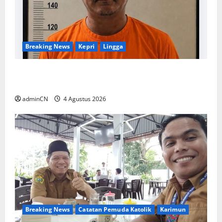
Breaking News
Kepri
Lingga
Penggerebekan Tambang Timah di Pekajang,
Ditemukan Senapan dan Airsoft Gun
adminCN
4 Agustus 2026
Breaking News
Catatan Pemuda Katolik
Karimun