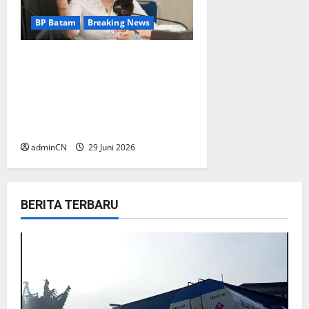
BP Batam
Breaking News
BP Batam Sambut Baik
Ekspansi Firmus
Technologies, Perkuat Posisi
Batam sebagai Hub
Infrastruktur AI Regional
adminCN
29 Juni 2026
BERITA TERBARU