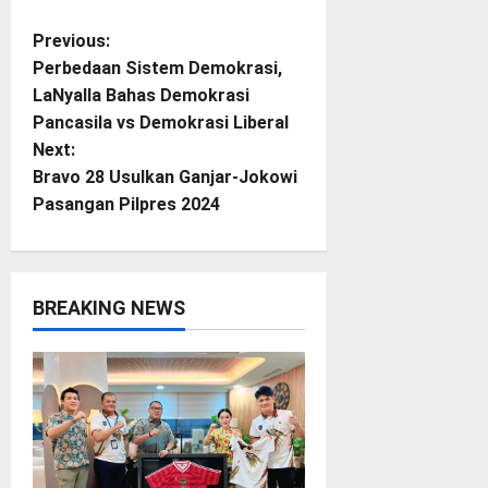
P
Previous:
Perbedaan Sistem Demokrasi,
o
LaNyalla Bahas Demokrasi
Pancasila vs Demokrasi Liberal
s
Next:
t
Bravo 28 Usulkan Ganjar-Jokowi
Pasangan Pilpres 2024
n
a
BREAKING NEWS
v
i
g
a