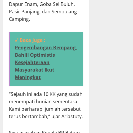
Dapur Enam, Goba Sei Buluh,
Pasir Panjang, dan Sembulang
Camping.
✓ Baca juga :
Pengembangan Rempang,
Bahlil Optimistis
Kesejahteraan
Masyarakat Ikut
Meningkat
“Sejauh ini ada 10 KK yang sudah
menempati hunian sementara.
Kami berharap, jumlah tersebut
terus bertambah,” ujar Ariastuty.
Sesuai arahan Kepala BP Batam,