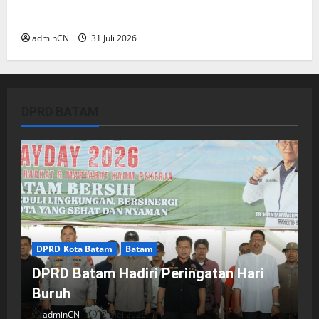
Pekajang, Pertanyaan Besar: Siapa Aktor
Besar di Baliknya?
adminCN
31 Juli 2026
DPRD BATAM
DPRD Kota Batam
Batam
DPRD Batam Hadiri Peringatan Hari
Buruh
adminCN
2 Mei 2026