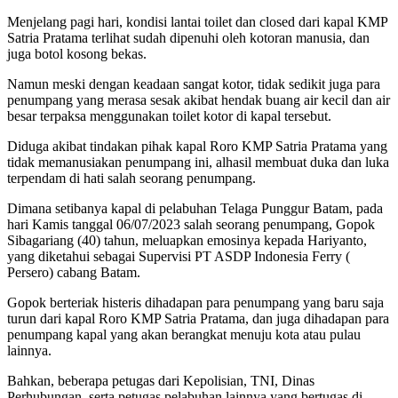
Menjelang pagi hari, kondisi lantai toilet dan closed dari kapal KMP
Satria Pratama terlihat sudah dipenuhi oleh kotoran manusia, dan
juga botol kosong bekas.
Namun meski dengan keadaan sangat kotor, tidak sedikit juga para
penumpang yang merasa sesak akibat hendak buang air kecil dan air
besar terpaksa menggunakan toilet kotor di kapal tersebut.
Diduga akibat tindakan pihak kapal Roro KMP Satria Pratama yang
tidak memanusiakan penumpang ini, alhasil membuat duka dan luka
terpendam di hati salah seorang penumpang.
Dimana setibanya kapal di pelabuhan Telaga Punggur Batam, pada
hari Kamis tanggal 06/07/2023 salah seorang penumpang, Gopok
Sibagariang (40) tahun, meluapkan emosinya kepada Hariyanto,
yang diketahui sebagai Supervisi PT ASDP Indonesia Ferry (
Persero) cabang Batam.
Gopok berteriak histeris dihadapan para penumpang yang baru saja
turun dari kapal Roro KMP Satria Pratama, dan juga dihadapan para
penumpang kapal yang akan berangkat menuju kota atau pulau
lainnya.
Bahkan, beberapa petugas dari Kepolisian, TNI, Dinas
Perhubungan, serta petugas pelabuhan lainnya yang bertugas di