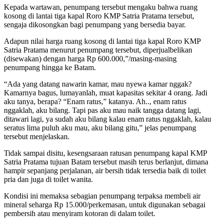
Kepada wartawan, penumpang tersebut mengaku bahwa ruang
kosong di lantai tiga kapal Roro KMP Satria Pratama tersebut,
sengaja dikosongkan bagi penumpang yang bersedia bayar.
Adapun nilai harga ruang kosong di lantai tiga kapal Roro KMP
Satria Pratama menurut penumpang tersebut, diperjualbelikan
(disewakan) dengan harga Rp 600.000,”/masing-masing
penumpang hingga ke Batam.
“Ada yang datang nawarin kamar, mau nyewa kamar nggak?
Kamarnya bagus, lumayanlah, muat kapasitas sekitar 4 orang. Jadi
aku tanya, berapa? “Enam ratus,” katanya. Ah.., enam ratus
nggaklah, aku bilang. Tapi pas aku mau naik tangga datang lagi,
ditawari lagi, ya sudah aku bilang kalau enam ratus nggaklah, kalau
seratus lima puluh aku mau, aku bilang gitu,” jelas penumpang
tersebut menjelaskan.
Tidak sampai disitu, kesengsaraan ratusan penumpang kapal KMP
Satria Pratama tujuan Batam tersebut masih terus berlanjut, dimana
hampir sepanjang perjalanan, air bersih tidak tersedia baik di toilet
pria dan juga di toilet wanita.
Kondisi ini memaksa sebagian penumpang terpaksa membeli air
mineral seharga Rp 15.000/perkemasan, untuk digunakan sebagai
pembersih atau menyiram kotoran di dalam toilet.