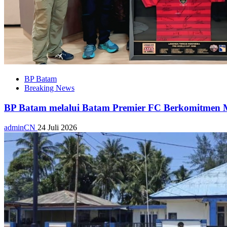
BP Batam
Breaking News
BP Batam melalui Batam Premier FC Berkomitmen M
adminCN
24 Juli 2026