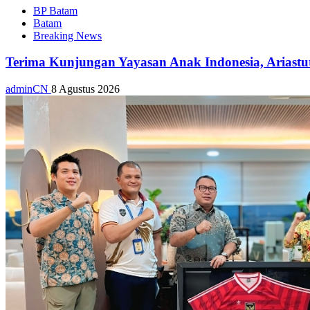
BP Batam
Batam
Breaking News
Terima Kunjungan Yayasan Anak Indonesia, Ariast
adminCN
8 Agustus 2026