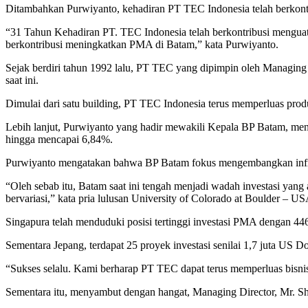
Ditambahkan Purwiyanto, kehadiran PT TEC Indonesia telah berkontri
“31 Tahun Kehadiran PT. TEC Indonesia telah berkontribusi mengua
berkontribusi meningkatkan PMA di Batam,” kata Purwiyanto.
Sejak berdiri tahun 1992 lalu, PT TEC yang dipimpin oleh Managin
saat ini.
Dimulai dari satu building, PT TEC Indonesia terus memperluas prod
Lebih lanjut, Purwiyanto yang hadir mewakili Kepala BP Batam, men
hingga mencapai 6,84%.
Purwiyanto mengatakan bahwa BP Batam fokus mengembangkan infras
“Oleh sebab itu, Batam saat ini tengah menjadi wadah investasi yang 
bervariasi,” kata pria lulusan University of Colorado at Boulder – US
Singapura telah menduduki posisi tertinggi investasi PMA dengan 446
Sementara Jepang, terdapat 25 proyek investasi senilai 1,7 juta US 
“Sukses selalu. Kami berharap PT TEC dapat terus memperluas bisnis 
Sementara itu, menyambut dengan hangat, Managing Director, Mr. Sh