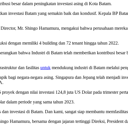
busi besar dalam peningkatan investasi asing di Kota Batam.
tkan investasi Batam yang semakin baik dan kondusif. Kepala BP Ba
g Director, Mr. Shingo Hamamura, mengakui bahwa perusahaan mereka 
uksi dengan memiliki 4 building dan 72 tenant hingga tahun 2022.
erangkan bahwa Industri di Batam telah memberikan kontribusi besar
truktur dan fasilitas
untuk
mendukung industri di Batam melalui pen
apik bagi negara-negara asing. Singapura dan Jepang telah menjadi inve
A.
 proyek dengan nilai investasi 124,8 juta US Dolar pada trimester per
Dolar dalam periode yang sama tahun 2023.
dan investasi di Batam. Dan kami, sangat siap membantu memfasilitasi i
ingo Hamamura, bersama dengan jajaran tertinggi Direksi, President