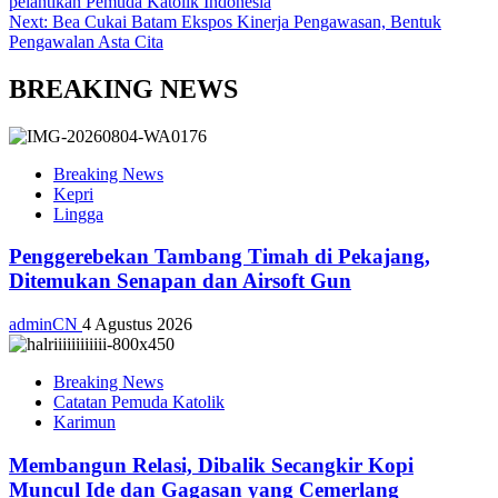
pelantikan Pemuda Katolik Indonesia
Next:
Bea Cukai Batam Ekspos Kinerja Pengawasan, Bentuk
Pengawalan Asta Cita
BREAKING NEWS
Breaking News
Kepri
Lingga
Penggerebekan Tambang Timah di Pekajang,
Ditemukan Senapan dan Airsoft Gun
adminCN
4 Agustus 2026
Breaking News
Catatan Pemuda Katolik
Karimun
Membangun Relasi, Dibalik Secangkir Kopi
Muncul Ide dan Gagasan yang Cemerlang