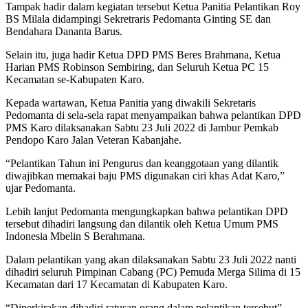
Tampak hadir dalam kegiatan tersebut Ketua Panitia Pelantikan Roy
BS Milala didampingi Sekretraris Pedomanta Ginting SE dan
Bendahara Dananta Barus.
Selain itu, juga hadir Ketua DPD PMS Beres Brahmana, Ketua
Harian PMS Robinson Sembiring, dan Seluruh Ketua PC 15
Kecamatan se-Kabupaten Karo.
Kepada wartawan, Ketua Panitia yang diwakili Sekretaris
Pedomanta di sela-sela rapat menyampaikan bahwa pelantikan DPD
PMS Karo dilaksanakan Sabtu 23 Juli 2022 di Jambur Pemkab
Pendopo Karo Jalan Veteran Kabanjahe.
“Pelantikan Tahun ini Pengurus dan keanggotaan yang dilantik
diwajibkan memakai baju PMS digunakan ciri khas Adat Karo,”
ujar Pedomanta.
Lebih lanjut Pedomanta mengungkapkan bahwa pelantikan DPD
tersebut dihadiri langsung dan dilantik oleh Ketua Umum PMS
Indonesia Mbelin S Berahmana.
Dalam pelantikan yang akan dilaksanakan Sabtu 23 Juli 2022 nanti
dihadiri seluruh Pimpinan Cabang (PC) Pemuda Merga Silima di 15
Kecamatan dari 17 Kecamatan di Kabupaten Karo.
“Diperkirakan dihadiri ratusan orang dalam pelantikan tersebut”