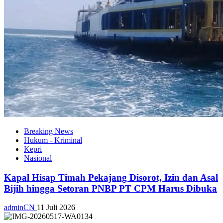
Breaking News
Hukum - Kriminal
Kepri
Nasional
Kapal Hisap Timah Pekajang Disorot, Izin dan Asal
Bijih hingga Setoran PNBP PT CPM Harus Dibuka
adminCN
11 Juli 2026