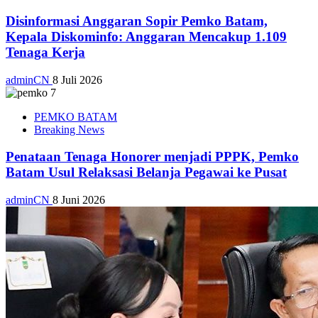
Disinformasi Anggaran Sopir Pemko Batam,
Kepala Diskominfo: Anggaran Mencakup 1.109
Tenaga Kerja
adminCN
8 Juli 2026
PEMKO BATAM
Breaking News
Penataan Tenaga Honorer menjadi PPPK, Pemko
Batam Usul Relaksasi Belanja Pegawai ke Pusat
adminCN
8 Juni 2026