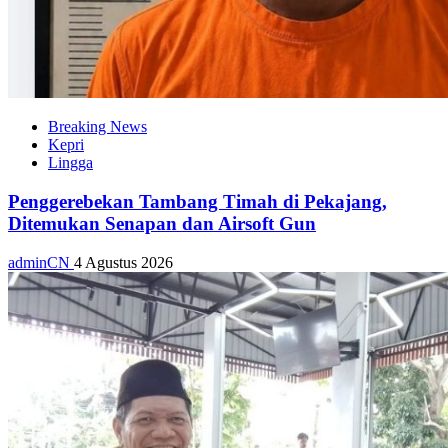
Breaking News
Kepri
Lingga
Penggerebekan Tambang Timah di Pekajang,
Ditemukan Senapan dan Airsoft Gun
adminCN
4 Agustus 2026