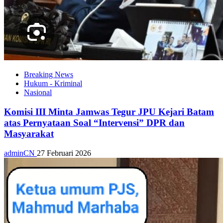
Breaking News
Hukum - Kriminal
Nasional
Komisi III Minta Jamwas Tegur JPU Kejari Batam
atas Pernyataan Soal “Intervensi” DPR dan
Masyarakat
adminCN
27 Februari 2026