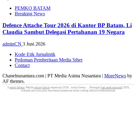
PEMKO BATAM
Breaking News
Defence Attache Tour 2026 di Kantor BP Batam, Li
Claudia Sambut Delegasi Pertahanan 19 Negara
adminCN
3 Juni 2026
Kode Etik Jurnalistik
Pedoman Pemberitaan Media Siber
Contact
Chanelnusantara.com | PT Media Asima Nusantara
|
MoreNews
by
AF themes.
3
menit dibaca
. Pabrik
paving block
terpercaya 2026 : solusi beton…. Peringati
hari anak nasional
2026,
srikandi pln icon plus luncurkan komunitas kelas coding inklusif berkelanjutan.