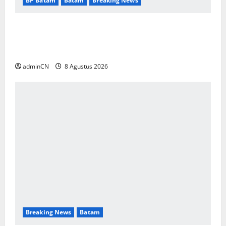
BP Batam
Batam
Breaking News
Terima Kunjungan Yayasan Anak Indonesia,
Ariastuty: Literasi Membangun SDM yang
Unggul
adminCN
8 Agustus 2026
Breaking News
Batam