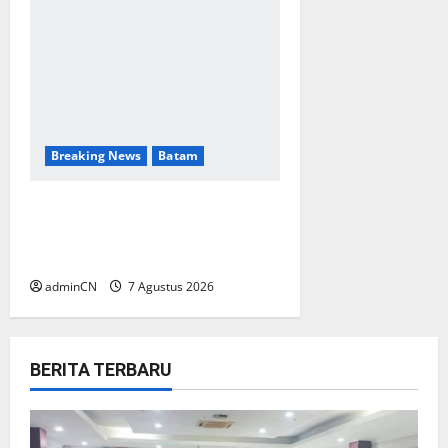
Breaking News
Batam
Keberadaan Gudang BBM PT
RSE Dipertanyakan Warga,
Diduga Ada Aktivitas Ilegal
adminCN
7 Agustus 2026
BERITA TERBARU