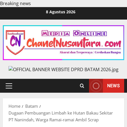
Breaking news
Skip
8 Agustus 2026
to
content
NEWS
Primary
Menu
Home
Batam
Dugaan Pembuangan Limbah ke Hutan Bakau Sekitar
PT Nanindah, Warga Ramai-ramai Ambil Scrap