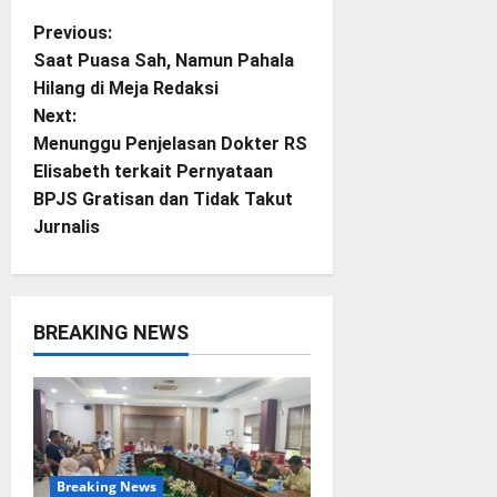
P
Previous:
Saat Puasa Sah, Namun Pahala
o
Hilang di Meja Redaksi
Next:
s
Menunggu Penjelasan Dokter RS
t
Elisabeth terkait Pernyataan
BPJS Gratisan dan Tidak Takut
n
Jurnalis
a
v
BREAKING NEWS
i
g
a
Breaking News