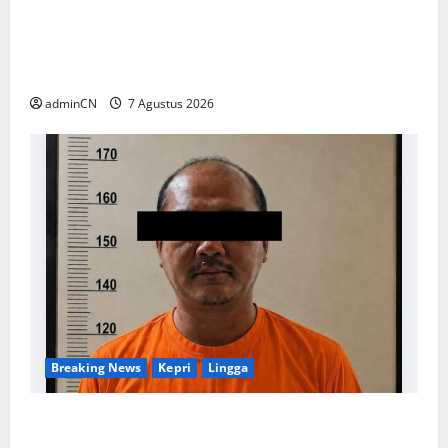
Keberadaan Gudang BBM PT RSE
Dipertanyakan Warga, Diduga Ada Aktivitas
Ilegal
adminCN
7 Agustus 2026
Breaking News
Kepri
Lingga
Penggerebekan Tambang Timah di Pekajang,
Ditemukan Senapan dan Airsoft Gun