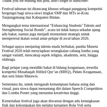
Thank you for reading this post, don't forget to subscribe!
Festival tahunan ini dirancang khusus sebagai panggung kompetisi
bergengsi bagi siswa-siswi tingkat SMP dan MTs se-Kota
Tanjungpinang dan Kabupaten Bintan.
Mengangkat tema internasional “Enhancing Students’ Talents and
Strengthening Social Bonds”, acara ini tidak hanya sekadar ajang
adu bakat, namun juga menjadi momentum strategis untuk
mempererat ikatan sosial antar-pelajar di awal tahun 2026.
Sebagai upaya menjaring talenta muda berbakat, panitia Maneta
Festival 2026 telah menyiapkan serangkaian cabang lomba yang
sangat variatif, mencakup aspek religius, akademis, seni, hingga
olahraga.
Bagi pelajar yang memiliki bakat di bidang keagamaan, tersedia
kompetisi Musabaqah Hifdzil Qur’an (MHQ), Pidato Keagamaan,
dan seni Islam Marawis.
Sementara itu, untuk mengasah kemampuan bahasa asing dan
visual, para siswa dapat menantang diri dalam Speech Competition
dan Lomba Poster yang menuntut kreativitas tinggi.
Kemeriahan festival juga akan diwarnai dengan adu ketangkasan
fisik dan kekompakan tim melalui turnamen Bola Voli serta