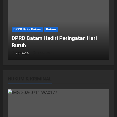
DPRD Kota Batam
Batam
DPRD Batam Hadiri Peringatan Hari
Buruh
adminCN
2 Mei 2026
HUKUM & KRIMINAL
DPRD Kota Batam
Batam
Breaking News
Fraksi-fraksi di DPRD Kota Batam
Laporkan Hasil Reses dalam Rapat
Paripurna