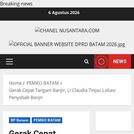
Breaking news
Skip
6 Agustus 2026
to
content
NEWS
Primary
Menu
Home
PEMKO BATAM
Gerak Cepat Tangani Banjir, Li Claudia Tinjau Lokasi
Penyebab Banjir
BP Batam
PEMKO BATAM
Gerak Cepat