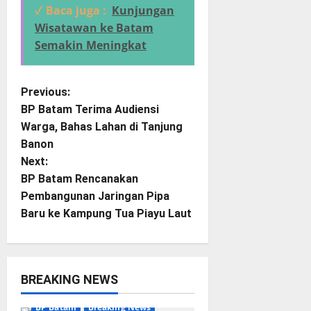
✓ Baca juga :
Kunjungan
Wisatawan ke Batam
Semakin Meningkat
P
Previous:
BP Batam Terima Audiensi
o
Warga, Bahas Lahan di Tanjung
Banon
s
Next:
t
BP Batam Rencanakan
Pembangunan Jaringan Pipa
n
Baru ke Kampung Tua Piayu Laut
a
v
BREAKING NEWS
i
BP Batam
Breaking News