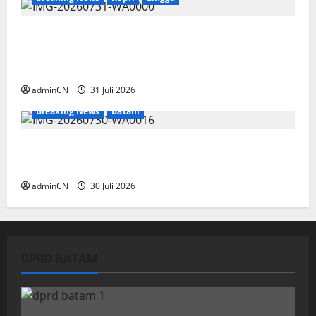
TNI AL Tangkap Penambang Timah Ilegal di
Pekajang, Pertanyaan Besar: Siapa Aktor
Besar di Baliknya?
adminCN
31 Juli 2026
Breaking News
Batam
Dapur SPPG Berdiri di Kawasan Lokalisasi
Sintai, Ada Apa dengan Pemilihan Lokasi?
adminCN
30 Juli 2026
DPRD BATAM