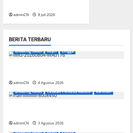
Mencakup 1.109 Tenaga Kerja
adminCN
8 Juli 2026
BERITA TERBARU
Breaking News
Kepri
Lingga
Penggerebekan Tambang Timah di Pekajang,
Ditemukan Senapan dan Airsoft Gun
adminCN
4 Agustus 2026
Breaking News
Catatan Pemuda Katolik
Karimun
Membangun Relasi, Dibalik Secangkir Kopi
Muncul Ide dan Gagasan yang Cemerlang
adminCN
3 Agustus 2026
Breaking News
Kepri
Lingga