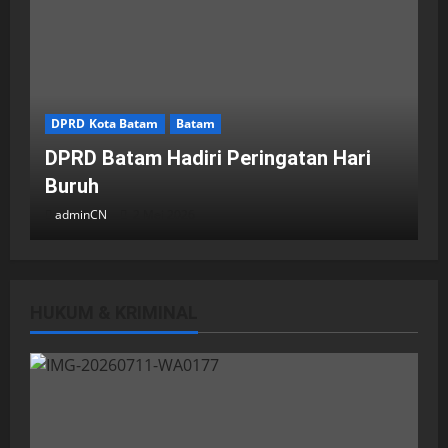
DPRD Kota Batam
Batam
DPRD Batam Hadiri Peringatan Hari
Buruh
adminCN
2 Mei 2026
HUKUM & KRIMINAL
DPRD Kota Batam
Batam
Breaking News
Fraksi-fraksi di DPRD Kota Batam
Laporkan Hasil Reses dalam Rapat