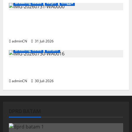
Breaking News
Kepri
Lingga
TNI AL Tangkap Penambang Timah Ilegal di
Pekajang, Pertanyaan Besar: Siapa Aktor
Besar di Baliknya?
adminCN
31 Juli 2026
Breaking News
Batam
Dapur SPPG Berdiri di Kawasan Lokalisasi
Sintai, Ada Apa dengan Pemilihan Lokasi?
adminCN
30 Juli 2026
DPRD BATAM