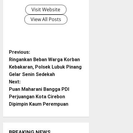
Visit Website
View All Posts
P
Previous:
Ringankan Beban Warga Korban
o
Kebakaran, Polsek Lubuk Pinang
Gelar Senin Sedekah
s
Next:
t
Puan Maharani Bangga PDI
Perjuangan Kota Cirebon
n
Dipimpin Kaum Perempuan
a
v
BREAKING NEWS