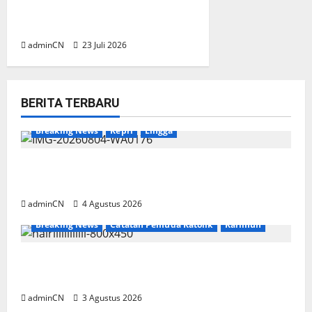
Kodim 0316/Batam Raih
Prestasi Gemilang di IPDN
adminCN
23 Juli 2026
BERITA TERBARU
Breaking News
Kepri
Lingga
Penggerebekan Tambang Timah di Pekajang,
Ditemukan Senapan dan Airsoft Gun
adminCN
4 Agustus 2026
Breaking News
Catatan Pemuda Katolik
Karimun
Membangun Relasi, Dibalik Secangkir Kopi
Muncul Ide dan Gagasan yang Cemerlang
adminCN
3 Agustus 2026