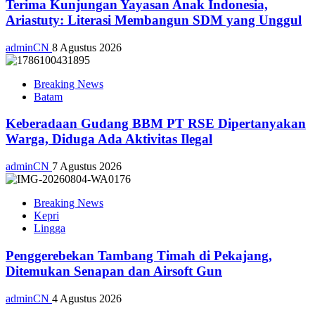
Terima Kunjungan Yayasan Anak Indonesia,
Ariastuty: Literasi Membangun SDM yang Unggul
adminCN
8 Agustus 2026
Breaking News
Batam
Keberadaan Gudang BBM PT RSE Dipertanyakan
Warga, Diduga Ada Aktivitas Ilegal
adminCN
7 Agustus 2026
Breaking News
Kepri
Lingga
Penggerebekan Tambang Timah di Pekajang,
Ditemukan Senapan dan Airsoft Gun
adminCN
4 Agustus 2026