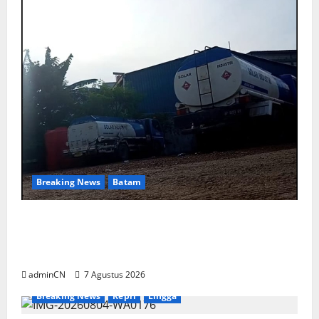
Breaking News
Batam
Keberadaan Gudang BBM PT RSE
Dipertanyakan Warga, Diduga Ada Aktivitas
Ilegal
adminCN
7 Agustus 2026
Breaking News
Kepri
Lingga