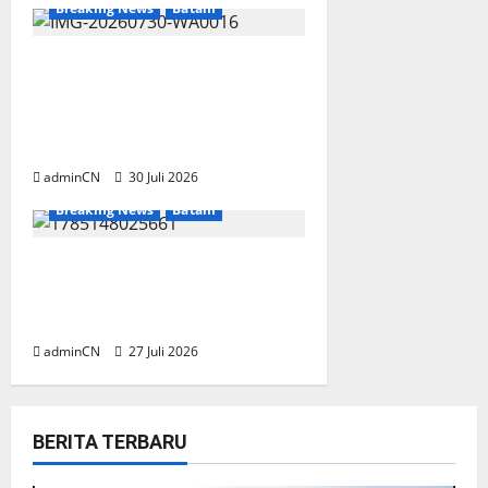
Breaking News
Batam
Dapur SPPG Berdiri di
Kawasan Lokalisasi Sintai,
Ada Apa dengan Pemilihan
Lokasi?
adminCN
30 Juli 2026
Breaking News
Batam
Konten Tanpa Batas Usia,
Aktivitas Luxor Spa Batam
Dipertanyakan
adminCN
27 Juli 2026
BERITA TERBARU