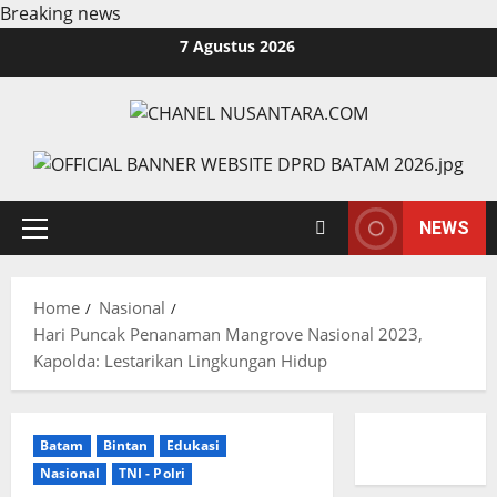
Breaking news
Skip
7 Agustus 2026
to
content
NEWS
Primary
Menu
Home
Nasional
Hari Puncak Penanaman Mangrove Nasional 2023,
Kapolda: Lestarikan Lingkungan Hidup
Batam
Bintan
Edukasi
Nasional
TNI - Polri