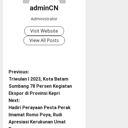
adminCN
Administrator
Visit Website
View All Posts
P
Previous:
Triwulan I 2023, Kota Batam
o
Sumbang 78 Persen Kegiatan
Ekspor di Provinsi Kepri
s
Next:
t
Hadiri Perayaan Pesta Perak
Imamat Romo Poya, Rudi
n
Apresiasi Kerukunan Umat