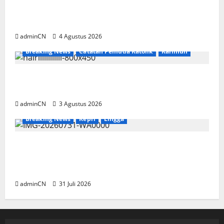
Penggerebekan Tambang Timah di Pekajang,
Ditemukan Senapan dan Airsoft Gun
adminCN
4 Agustus 2026
Breaking News
Catatan Pemuda Katolik
Karimun
Membangun Relasi, Dibalik Secangkir Kopi
Muncul Ide dan Gagasan yang Cemerlang
adminCN
3 Agustus 2026
Breaking News
Kepri
Lingga
TNI AL Tangkap Penambang Timah Ilegal di
Pekajang, Pertanyaan Besar: Siapa Aktor
Besar di Baliknya?
adminCN
31 Juli 2026