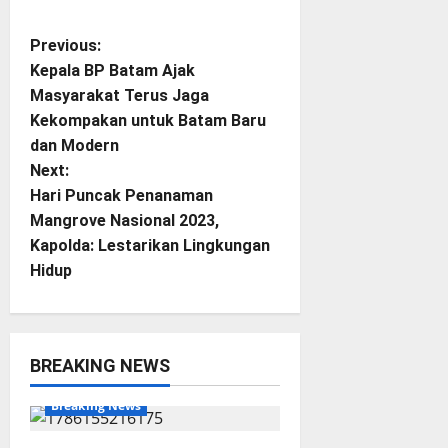
P
Previous:
Kepala BP Batam Ajak
o
Masyarakat Terus Jaga
Kekompakan untuk Batam Baru
s
dan Modern
t
Next:
Hari Puncak Penanaman
n
Mangrove Nasional 2023,
Kapolda: Lestarikan Lingkungan
a
Hidup
v
i
BREAKING NEWS
g
BP Batam
Batam
Breaking News
a