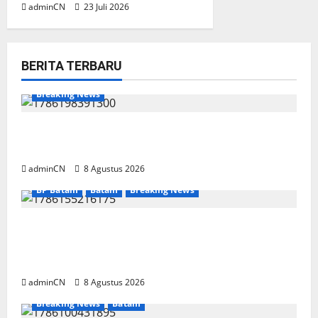
adminCN
23 Juli 2026
BERITA TERBARU
Breaking News
Bukan Sekadar NPSN, Dugaan Kekerasan Anak
di Playgroup Djuwita Diminta Diusut Tuntas
adminCN
8 Agustus 2026
BP Batam
Batam
Breaking News
Terima Kunjungan Yayasan Anak Indonesia,
Ariastuty: Literasi Membangun SDM yang
Unggul
adminCN
8 Agustus 2026
Breaking News
Batam