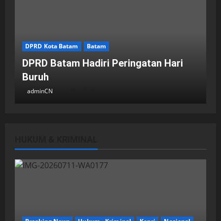
DPRD Kota Batam
Batam
DPRD Batam Hadiri Peringatan Hari
Buruh
adminCN
2 Mei 2026
HUKUM & KRIMINAL
DPRD Kota Batam
Batam
Breaking News
Fraksi-fraksi di DPRD Kota Batam
Laporkan Hasil Reses dalam Rapat
Paripurna