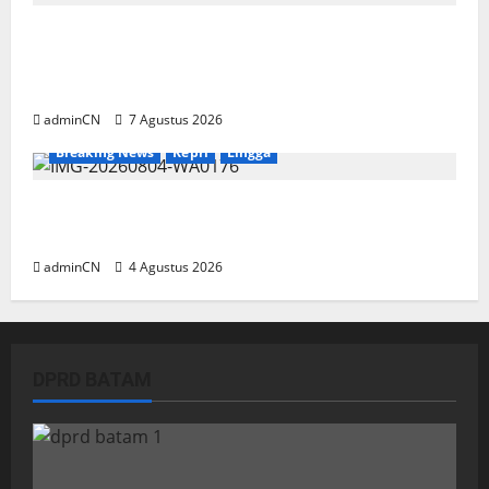
Keberadaan Gudang BBM PT RSE
Dipertanyakan Warga, Diduga Ada Aktivitas
Ilegal
adminCN
7 Agustus 2026
Breaking News
Kepri
Lingga
Penggerebekan Tambang Timah di Pekajang,
Ditemukan Senapan dan Airsoft Gun
adminCN
4 Agustus 2026
DPRD BATAM