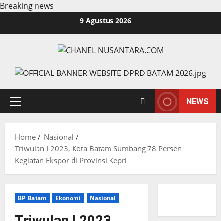
Breaking news
Skip
9 Agustus 2026
to
content
NEWS
Primary
Menu
Home
Nasional
Triwulan I 2023, Kota Batam Sumbang 78 Persen
Kegiatan Ekspor di Provinsi Kepri
BP Batam
Ekonomi
Nasional
Triwulan I 2023,