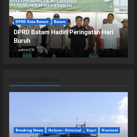
DPRD Kota Batam
Batam
DPRD Batam Hadiri Peringatan Hari
Buruh
adminCN
2 Mei 2026
HUKUM & KRIMINAL
DPRD Kota Batam
Batam
Breaking News
Fraksi-fraksi di DPRD Kota Batam
Laporkan Hasil Reses dalam Rapat
Paripurna
Breaking News
Hukum - Kriminal
Kepri
Nasional
adminCN
29 April 2026