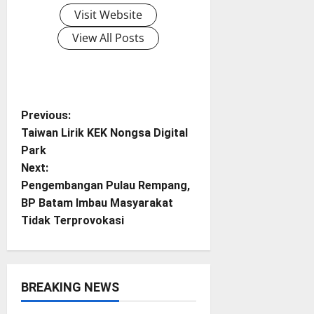
Visit Website
View All Posts
P
Previous:
Taiwan Lirik KEK Nongsa Digital
o
Park
Next:
s
Pengembangan Pulau Rempang,
t
BP Batam Imbau Masyarakat
Tidak Terprovokasi
n
a
BREAKING NEWS
v