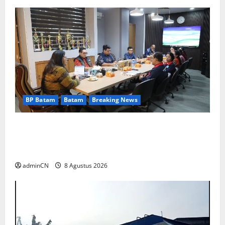
BP Batam
Batam
Breaking News
Terima Kunjungan Yayasan Anak Indonesia,
Ariastuty: Literasi Membangun SDM yang
Unggul
adminCN
8 Agustus 2026