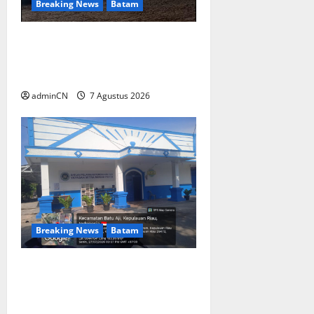
Breaking News
Batam
Keberadaan Gudang BBM PT
RSE Dipertanyakan Warga,
Diduga Ada Aktivitas Ilegal
adminCN
7 Agustus 2026
Breaking News
Batam
Dapur SPPG Berdiri di
Kawasan Lokalisasi Sintai,
Ada Apa dengan Pemilihan