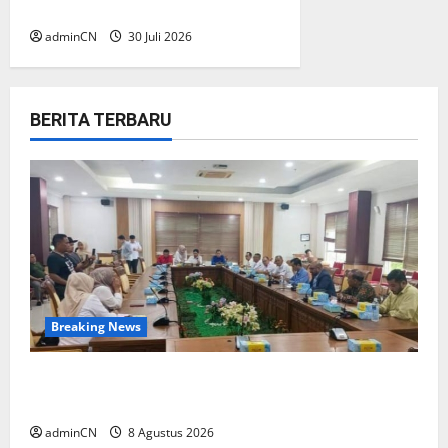
Lokasi?
adminCN
30 Juli 2026
BERITA TERBARU
Breaking News
Bukan Sekadar NPSN, Dugaan Kekerasan Anak
di Playgroup Djuwita Diminta Diusut Tuntas
adminCN
8 Agustus 2026