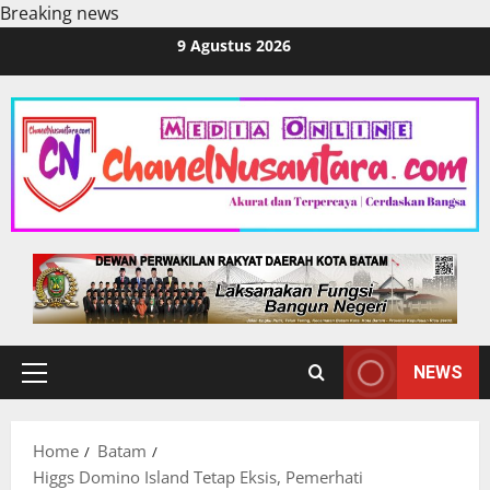
Breaking news
Skip
9 Agustus 2026
to
content
NEWS
Primary
Menu
Home
Batam
Higgs Domino Island Tetap Eksis, Pemerhati