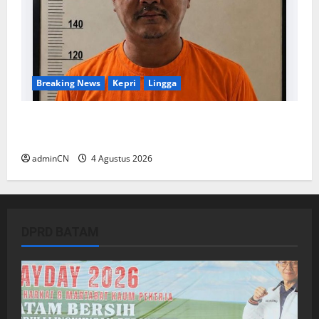
Breaking News
Kepri
Lingga
Penggerebekan Tambang Timah di Pekajang,
Ditemukan Senapan dan Airsoft Gun
adminCN
4 Agustus 2026
DPRD BATAM